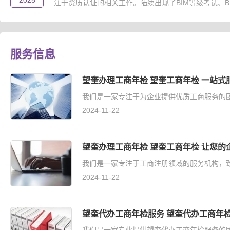
2025
注于资质认证的相关工作。陆续出现了BIM等级考试、B..
服务信息
望奎办理工商年检 望奎工商年检 一站式
我们是一家专注于为企业提供优质工商服务的团
2024-11-22
望奎办理工商年检 望奎工商年检 让您的
我们是一家专注于工商注册领域的服务机构，致
2024-11-22
望奎代办工商年检服务 望奎代办工商年检