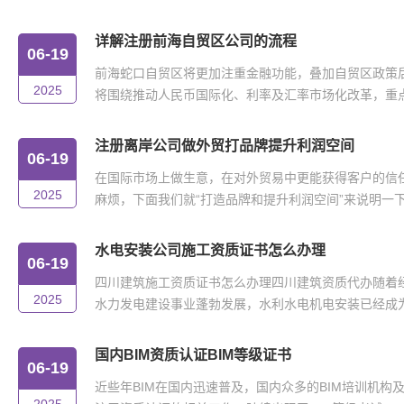
详解注册前海自贸区公司的流程
06-19
前海蛇口自贸区将更加注重金融功能，叠加自贸区政策
2025
将围绕推动人民币国际化、利率及汇率市场化改革，重点在
注册离岸公司做外贸打品牌提升利润空间
06-19
在国际市场上做生意，在对外贸易中更能获得客户的信
2025
麻烦，下面我们就“打造品牌和提升利润空间”来说明一下。
水电安装公司施工资质证书怎么办理
06-19
四川建筑施工资质证书怎么办理四川建筑资质代办随着
2025
水力发电建设事业蓬勃发展，水利水电机电安装已经成为我
国内BIM资质认证BIM等级证书
06-19
近些年BIM在国内迅速普及，国内众多的BIM培训机构