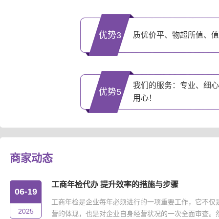
优势3
质优价平、物超所值、值
我们的服务：专业、细心
优势5
用心！
商家动态
工商年检代办 提升效率的措施与步骤
06-19
工商年检是企业每年必须进行的一项重要工作，它不仅
2025
营的体现，也是对企业自身经营状况的一次全面审查。然而