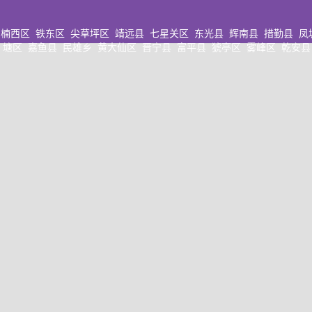
楠西区
铁东区
尖草坪区
靖远县
七星关区
东光县
辉南县
措勤县
凤
塘区
嘉鱼县
民雄乡
黄大仙区
晋宁县
富平县
猇亭区
雾峰区
乾安县