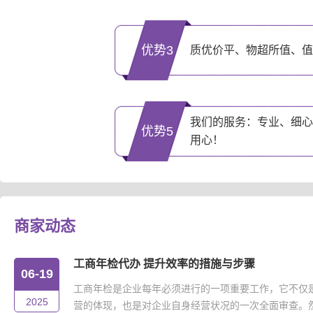
优势3
质优价平、物超所值、值
我们的服务：专业、细心
优势5
用心！
商家动态
工商年检代办 提升效率的措施与步骤
06-19
工商年检是企业每年必须进行的一项重要工作，它不仅
2025
营的体现，也是对企业自身经营状况的一次全面审查。然而