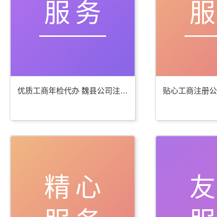
服务
优质工商年检代办 魏县公司注册服务棒
精心