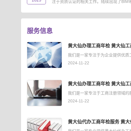
2025
注于资质认证的相关工作。陆续出现了BIM等级
服务信息
黄大仙办理工商年检 黄大仙工
我们是一家专注于为企业提供优质
2024-11-22
黄大仙办理工商年检 黄大仙工
我们是一家专注于工商注册领域的
2024-11-22
黄大仙代办工商年检服务 黄大