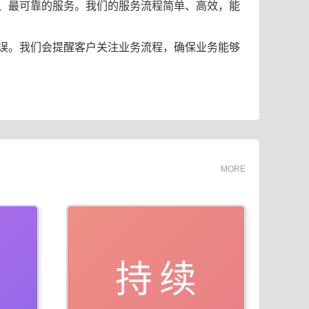
、最可靠的服务。我们的服务流程简单、高效，能
误。我们会提醒客户关注业务流程，确保业务能够
MORE
持续