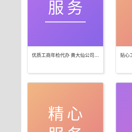
服务
优质工商年检代办 黄大仙公司注册服务棒
精心