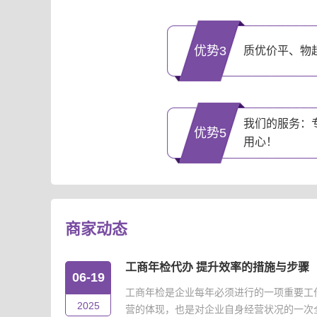
优势3
质优价平、物
我们的服务：
优势5
用心！
商家动态
工商年检代办 提升效率的措施与步骤
06-19
工商年检是企业每年必须进行的一项重要工
2025
营的体现，也是对企业自身经营状况的一次全