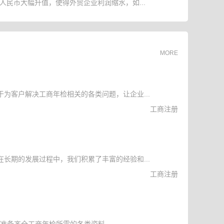
人民币大幅升值，使得外贸企业利润缩水，如...
MORE
为客户解决工商年检相关的各类问题，让企业...
工商注册
长期的发展过程中，我们积累了丰富的经验和...
工商注册