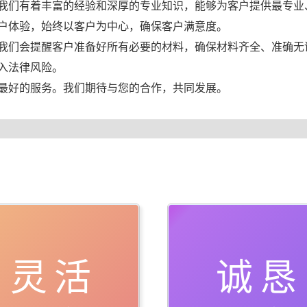
我们有着丰富的经验和深厚的专业知识，能够为客户提供最专业
户体验，始终以客户为中心，确保客户满意度。
我们会提醒客户准备好所有必要的材料，确保材料齐全、准确无
入法律风险。
最好的服务。我们期待与您的合作，共同发展。
灵活
诚恳