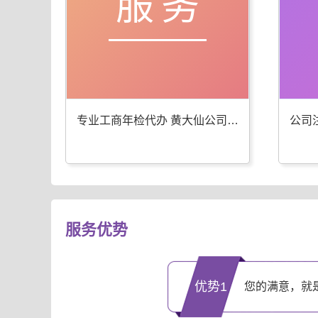
服务
专业工商年检代办 黄大仙公司注册服务优
服务优势
优势1
您的满意，就