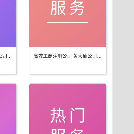
服务
便捷工商年检代办 黄大仙公司注册服务佳
高效工商注册公司 黄大仙公司注册服务全
热门