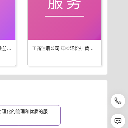
服务
黄大仙工商年检 代办公司注册一步到位
工商注册公司 年检轻松办 黄大仙优选
合理化的管理和优质的服