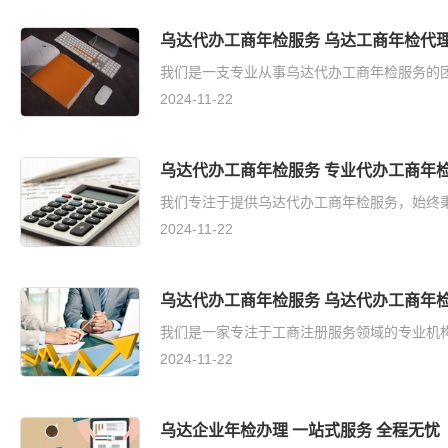
乌达代办工商年检服务 乌达工商年检代理
我们是一支专业从事乌达代办工商年检服务的团
2024-11-22
乌达代办工商年检服务 专业代办工商年检
我们专注于提供乌达代办工商年检服务，始终秉
2024-11-22
乌达代办工商年检服务 乌达代办工商年检
我们是一家专注于工商注册服务领域的专业机构
2024-11-22
乌达企业年检办理 一站式服务 全程无忧