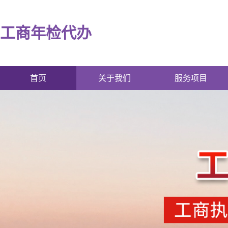
工商年检代办
首页
关于我们
服务项目