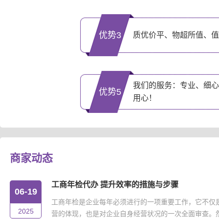
优势3
质优价平、物超所值、值
我们的服务：专业、细心
优势5
用心！
商家动态
工商年检代办 提升效率的措施与步骤
06-19
工商年检是企业每年必须进行的一项重要工作，它不仅
2025
营的体现，也是对企业自身经营状况的一次全面审查。然而