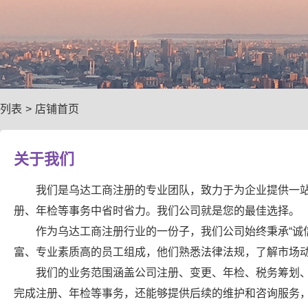
列表
>
店铺首页
关于我们
我们是乌达工商注册的专业团队，致力于为企业提供一
册、年检等事务中省时省力。我们公司就是您的最佳选择。
作为乌达工商注册行业的一份子，我们公司始终秉承“诚
富、专业素质高的员工组成，他们熟悉法律法规，了解市场
我们的业务范围涵盖公司注册、变更、年检、税务筹划
完成注册、年检等事务，还能够提供后续的维护和咨询服务