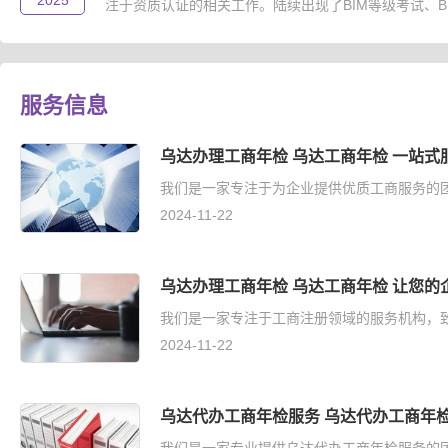
2025
注于资质认证的相关工作。陆续出现了BIM等级考试、B..
服务信息
乌达办理工商年检 乌达工商年检 一站式
我们是一家专注于为企业提供优质工商服务的团
2024-11-22
乌达办理工商年检 乌达工商年检 让您的
我们是一家专注于工商注册领域的服务机构，致
2024-11-22
乌达代办工商年检服务 乌达代办工商年检