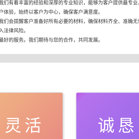
我们有着丰富的经验和深厚的专业知识，能够为客户提供最专业
户体验，始终以客户为中心，确保客户满意度。
我们会提醒客户准备好所有必要的材料，确保材料齐全、准确无
入法律风险。
最好的服务。我们期待与您的合作，共同发展。
灵活
诚恳