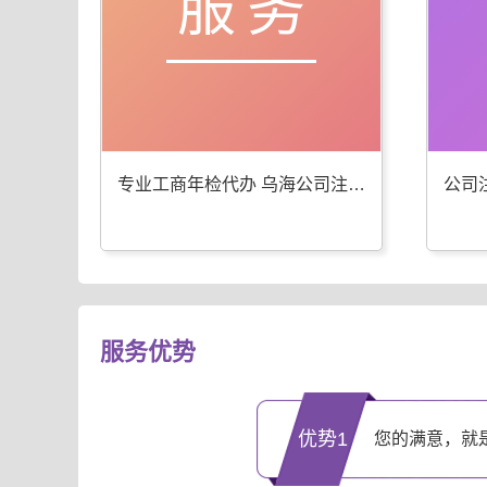
服务
专业工商年检代办 乌海公司注册服务优
服务优势
优势1
您的满意，就