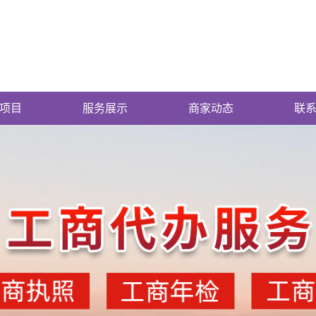
项目
服务展示
商家动态
联