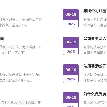
集团公司注册
06-19
自贸区政策后，前海蛇口片区
有着一系列严谨
2025
革，重点在“人...
填写名称（变更
空间
公司变更法人
06-19
得客户的信任，为了省掉一些
原来的债务怎么
2025
来说明一下。可...
当事人不得因姓
注册香港公司
06-19
质代办随着经济社会的进步，
在大陆没有进出
2025
装已经成为我国水...
那就是买单和代
为什么做外贸
06-19
IM培训机构及协会开始纷纷专
我国加入WTO