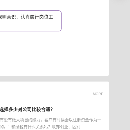
规则意识，认真履行岗位工
。
MORE
选择多少对公司比较合适？
有没有做大项目的能力，客户有时候会以注册资金作为一
的。1.和缴税有什么关系吗？联邦创业：区别...