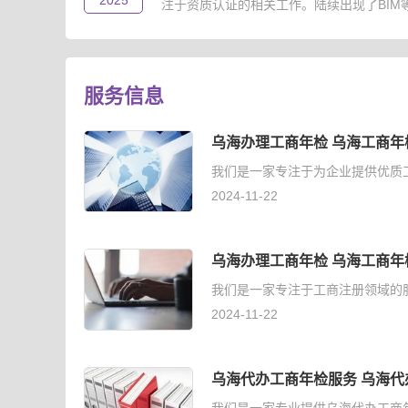
2025
注于资质认证的相关工作。陆续出现了BIM等级
服务信息
乌海办理工商年检 乌海工商年
我们是一家专注于为企业提供优质
2024-11-22
乌海办理工商年检 乌海工商年
我们是一家专注于工商注册领域的
2024-11-22
乌海代办工商年检服务 乌海代