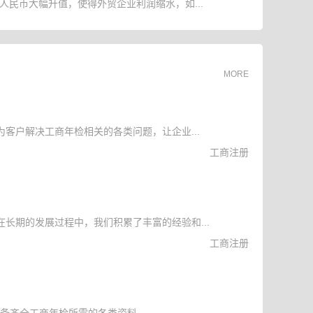
人民币大幅升值，使得外贸企业利润缩水，如...
MORE
客户解决工商年检相关的各类问题，让企业...
工商注册
长期的发展过程中，我们积累了丰富的经验和...
工商注册