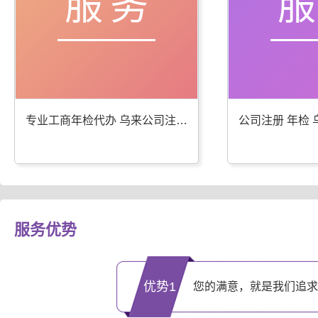
服务
专业工商年检代办 乌来公司注册服务优
服务优势
优势1
您的满意，就是我们追求