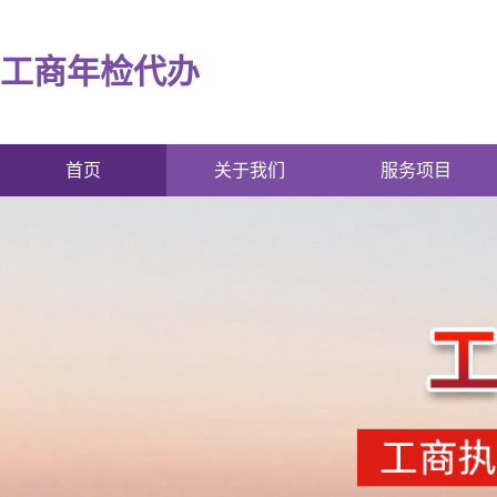
工商年检代办
首页
关于我们
服务项目