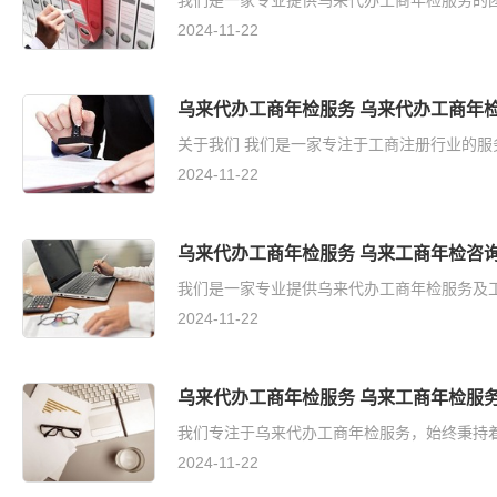
我们是一家专业提供乌来代办工商年检服务的团队
2024-11-22
乌来代办工商年检服务 乌来代办工商年
关于我们 我们是一家专注于工商注册行业的服
2024-11-22
乌来代办工商年检服务 乌来工商年检咨
我们是一家专业提供乌来代办工商年检服务及工
2024-11-22
乌来代办工商年检服务 乌来工商年检服
我们专注于乌来代办工商年检服务，始终秉持着
2024-11-22