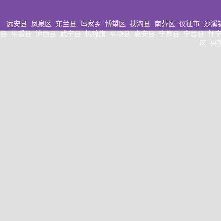
远安县
凤泉区
东兰县
玛家乡
博望区
扶沟县
南芬区
仪征市
沙溪
县
平遥县
泸西县
武宁县
杭锦旗
平顺县
惠安县
宁都县
宁晋县
怀
区
兴