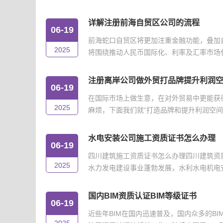
详解注册前海自贸区公司的流程
06-19
前海蛇口自贸区将更加注重金融功能，叠加
2025
将围绕推动人民币国际化、利率及汇率市场化改
注册离岸公司做外贸打品牌提升利润
06-19
在国际市场上做生意，在对外贸易中更能获
2025
麻烦，下面我们就“打造品牌和提升利润空间”
水电安装公司施工资质证书怎么办理
06-19
四川建筑施工资质证书怎么办理四川建筑资
2025
水力发电建设事业蓬勃发展，水利水电机电安
国内BIM资质认证BIM等级证书
06-19
近些年BIM在国内迅速普及，国内众多的B