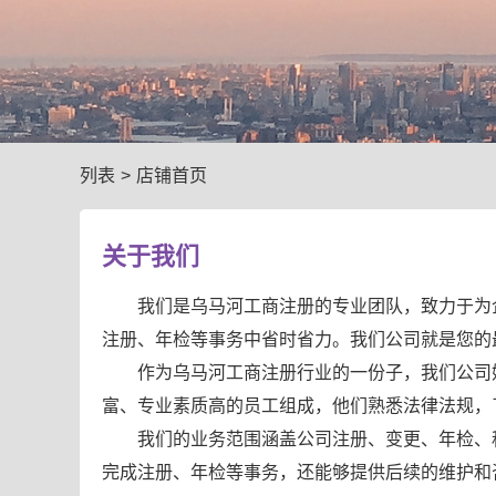
列表
>
店铺首页
关于我们
我们是乌马河工商注册的专业团队，致力于为
注册、年检等事务中省时省力。我们公司就是您的
作为乌马河工商注册行业的一份子，我们公司
富、专业素质高的员工组成，他们熟悉法律法规，
我们的业务范围涵盖公司注册、变更、年检、
完成注册、年检等事务，还能够提供后续的维护和