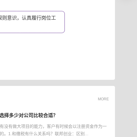
规则意识，认真履行岗位工
。
MORE
选择多少对公司比较合适？
有没有做大项目的能力，客户有时候会以注册资金作为一
的。1.和缴税有什么关系吗？联邦创业：区别...