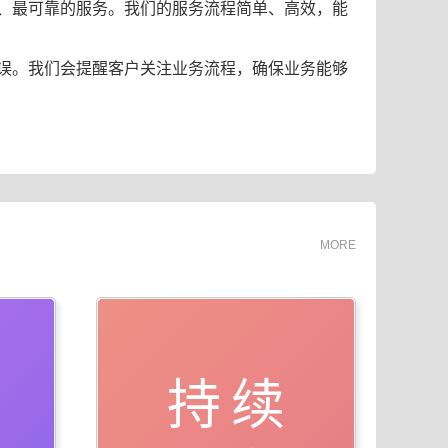
、最可靠的服务。我们的服务流程简单、高效，能
误。我们会提醒客户关注业务流程，确保业务能够
MORE
持续