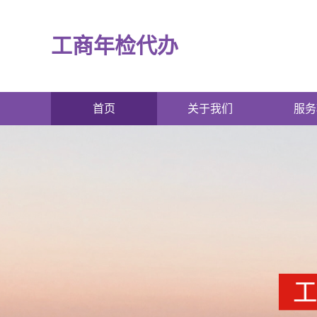
工商年检代办
首页
关于我们
服务