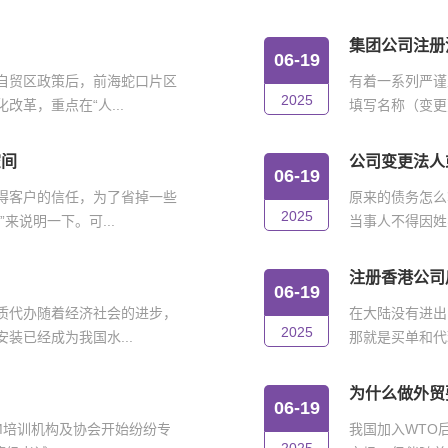
集团公司注册
06-19
自贸区政策后，前海蛇口片区
有着一系列严谨
2025
革，重点在“人...
填写名称（变更
空间
公司变更法人
06-19
得客户的信任，为了省掉一些
原来的债务怎么
2025
来说明一下。可...
当事人不得因姓
注册香港公司
06-19
质代办随着经济社会的进步，
在大陆没有进出
2025
装已经成为我国水...
那就是买单和代
为什么做外贸
06-19
IM培训机构及协会开始纷纷专
我国加入WTO