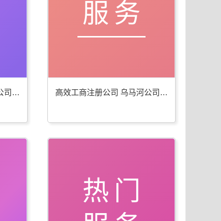
服务
便捷工商年检代办 乌马河公司注册服务佳
高效工商注册公司 乌马河公司注册服务全
热门