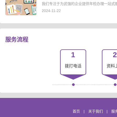
我们专注于为武强的企业提供年检办理一站式服
2024-11-22
服务流程
1
2
拨打电话
资料
首页
|
关于我们
|
服