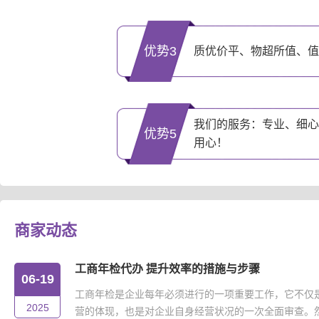
优势3
质优价平、物超所值、值
我们的服务：专业、细心
优势5
用心！
商家动态
工商年检代办 提升效率的措施与步骤
06-19
工商年检是企业每年必须进行的一项重要工作，它不仅
2025
营的体现，也是对企业自身经营状况的一次全面审查。然而