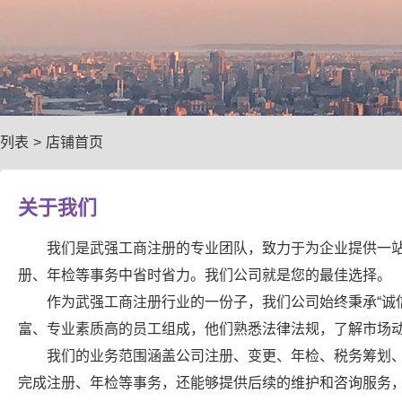
列表
>
店铺首页
关于我们
我们是武强工商注册的专业团队，致力于为企业提供一
册、年检等事务中省时省力。我们公司就是您的最佳选择。
作为武强工商注册行业的一份子，我们公司始终秉承“诚
富、专业素质高的员工组成，他们熟悉法律法规，了解市场
我们的业务范围涵盖公司注册、变更、年检、税务筹划
完成注册、年检等事务，还能够提供后续的维护和咨询服务