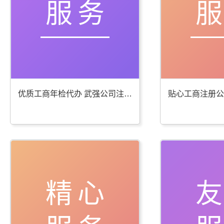
服务
优质工商年检代办 武强公司注册服务棒
精心