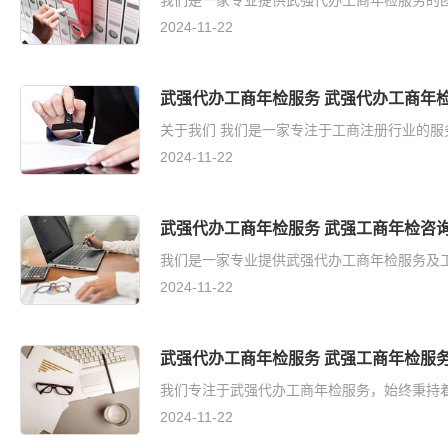
我们是一家专业提供武强代办工商年检服务的团队
2024-11-22
武强代办工商年检服务 武强代办工商年
关于我们 我们是一家专注于工商注册行业的服
2024-11-22
武强代办工商年检服务 武强工商年检咨
我们是一家专业提供武强代办工商年检服务及工
2024-11-22
武强代办工商年检服务 武强工商年检服
我们专注于武强代办工商年检服务，始终秉持着
2024-11-22