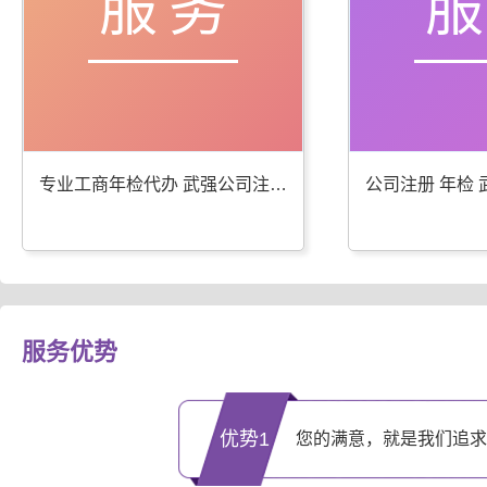
服务
专业工商年检代办 武强公司注册服务优
服务优势
优势1
您的满意，就是我们追求