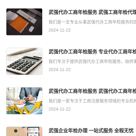
武强代办工商年检服务 武强工商年检代理
我们是一支专业从事武强代办工商年检服务的团
2024-11-22
武强代办工商年检服务 专业代办工商年检
我们专注于提供武强代办工商年检服务，始终秉
2024-11-22
武强代办工商年检服务 武强代办工商年检
我们是一家专注于工商注册服务领域的专业机构
2024-11-22
武强企业年检办理 一站式服务 全程无忧