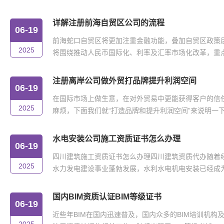
详解注册前海自贸区公司的流程
06-19
前海蛇口自贸区将更加注重金融功能，叠加自贸区政策
2025
将围绕推动人民币国际化、利率及汇率市场化改革，重点在
注册离岸公司做外贸打品牌提升利润空间
06-19
在国际市场上做生意，在对外贸易中更能获得客户的信
2025
麻烦，下面我们就“打造品牌和提升利润空间”来说明一下。
水电安装公司施工资质证书怎么办理
06-19
四川建筑施工资质证书怎么办理四川建筑资质代办随着
2025
水力发电建设事业蓬勃发展，水利水电机电安装已经成为我
国内BIM资质认证BIM等级证书
06-19
近些年BIM在国内迅速普及，国内众多的BIM培训机构