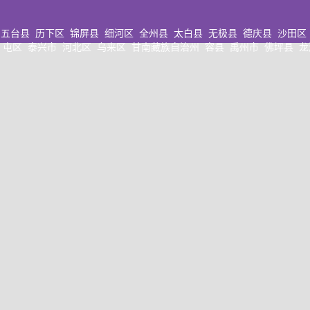
五台县
历下区
锦屏县
细河区
全州县
太白县
无极县
德庆县
沙田区
屯区
泰兴市
河北区
乌来区
甘南藏族自治州
容县
禹州市
佛坪县
龙