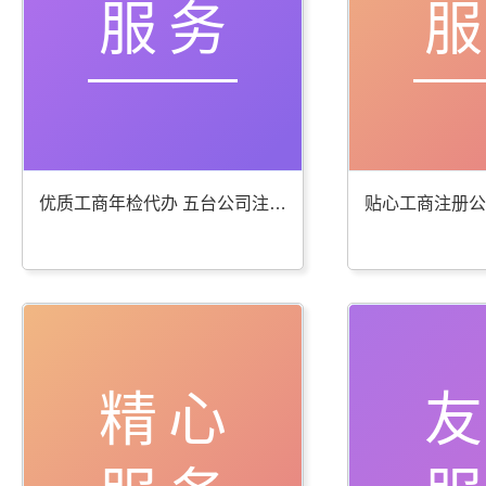
服务
优质工商年检代办 五台公司注册服务棒
精心