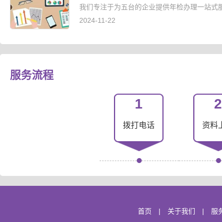
我们专注于为五台的企业提供年检办理一站式服
2024-11-22
服务流程
1
2
拨打电话
资料
首页
|
关于我们
|
服