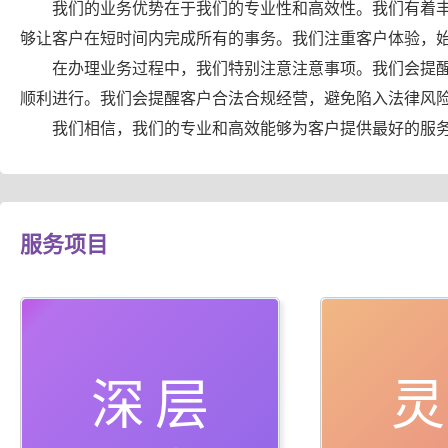
我们的业务优势在于我们的专业性和高效性。我们有着
够让客户在短时间内完成所有的事务。我们注重客户体验，
在办理业务过程中，我们特别注意注意事项。我们会提
顺利进行。我们会提醒客户合法合规经营，避免陷入法律风
我们相信，我们的专业和高效能够为客户提供最好的服
服务项目
深层