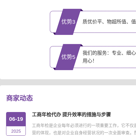
优势3
质优价平、物超所值、值
我们的服务：专业、细心
优势5
用心！
商家动态
工商年检代办 提升效率的措施与步骤
06-19
工商年检是企业每年必须进行的一项重要工作，它不仅
2025
营的体现，也是对企业自身经营状况的一次全面审查。然而