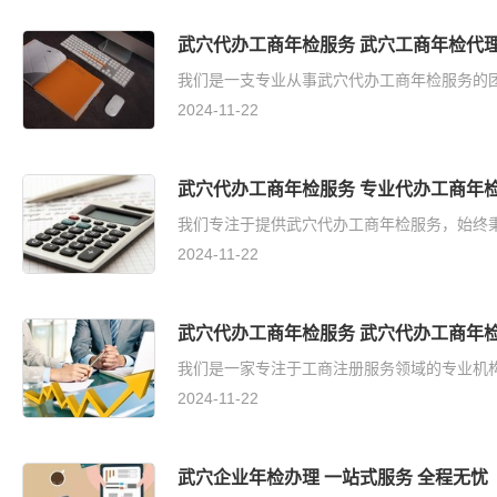
武穴代办工商年检服务 武穴工商年检代理
我们是一支专业从事武穴代办工商年检服务的团
2024-11-22
武穴代办工商年检服务 专业代办工商年检
我们专注于提供武穴代办工商年检服务，始终秉
2024-11-22
武穴代办工商年检服务 武穴代办工商年检
我们是一家专注于工商注册服务领域的专业机构
2024-11-22
武穴企业年检办理 一站式服务 全程无忧