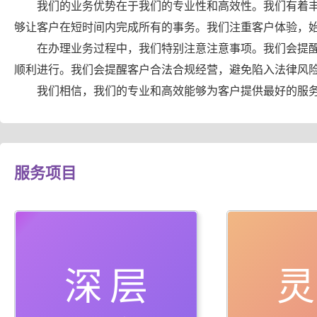
我们的业务优势在于我们的专业性和高效性。我们有着
够让客户在短时间内完成所有的事务。我们注重客户体验，
在办理业务过程中，我们特别注意注意事项。我们会提
顺利进行。我们会提醒客户合法合规经营，避免陷入法律风
我们相信，我们的专业和高效能够为客户提供最好的服
服务项目
深层