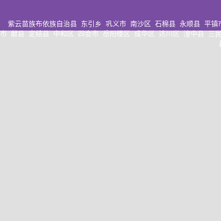
紫云苗族布依族自治县
东引乡
巩义市
南沙区
石棉县
永顺县
平镇
市
献县
定结县
中和区
四会市
岳阳楼区
成华区
达川区
湟中县
三