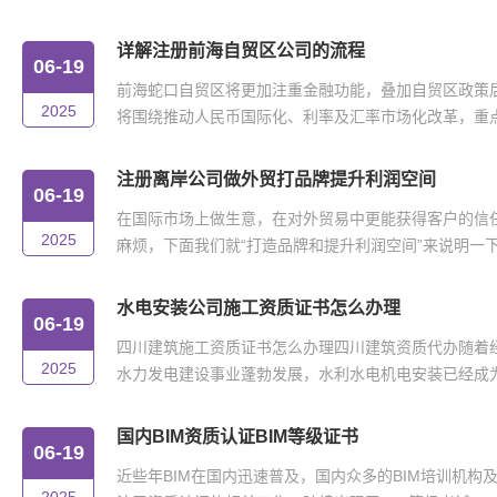
详解注册前海自贸区公司的流程
06-19
前海蛇口自贸区将更加注重金融功能，叠加自贸区政策
2025
将围绕推动人民币国际化、利率及汇率市场化改革，重点在
注册离岸公司做外贸打品牌提升利润空间
06-19
在国际市场上做生意，在对外贸易中更能获得客户的信
2025
麻烦，下面我们就“打造品牌和提升利润空间”来说明一下。
水电安装公司施工资质证书怎么办理
06-19
四川建筑施工资质证书怎么办理四川建筑资质代办随着
2025
水力发电建设事业蓬勃发展，水利水电机电安装已经成为我
国内BIM资质认证BIM等级证书
06-19
近些年BIM在国内迅速普及，国内众多的BIM培训机构