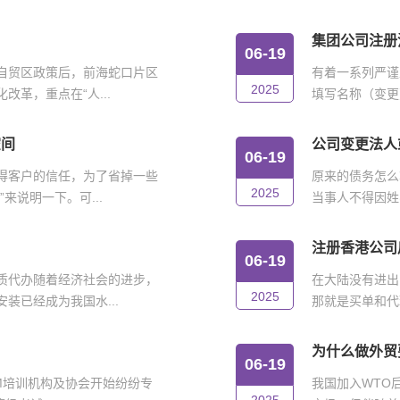
集团公司注册
06-19
自贸区政策后，前海蛇口片区
有着一系列严谨
2025
革，重点在“人...
填写名称（变更
空间
公司变更法人
06-19
得客户的信任，为了省掉一些
原来的债务怎么
2025
来说明一下。可...
当事人不得因姓
注册香港公司
06-19
质代办随着经济社会的进步，
在大陆没有进出
2025
装已经成为我国水...
那就是买单和代
为什么做外贸
06-19
IM培训机构及协会开始纷纷专
我国加入WTO