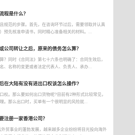
流程是什么？
且规范的步骤。首先，在咨询环节过后，需要领取并认真
）预先核准申请书，同时精心准备相关的材料。...
或公司转让之后，原来的债务怎么算？
算？同时《合同法》第七十六条也明确了：合同生效后，
名、名称的变更或者法定代表人、负责人、承办...
后在大陆有没有进出口权该怎么操作?
口权。那么要如何出口货物呢?目前有2种形式比较常见，
理。那么出口时，买单有一个很明显的风险就...
要注册一家香港公司？
后外贸事业的蓬勃发展，越来越多企业纷纷将目光投向海外