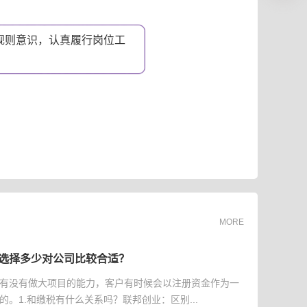
规则意识，认真履行岗位工
。
MORE
选择多少对公司比较合适？
有没有做大项目的能力，客户有时候会以注册资金作为一
的。1.和缴税有什么关系吗？联邦创业：区别...