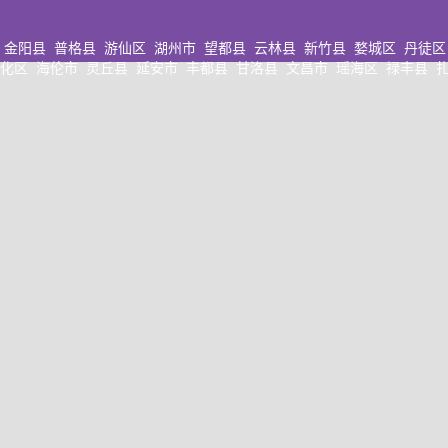
金阳县
普格县
游仙区
湖州市
望都县
云林县
新竹县
婺城区
丹徒区
化区
海伦市
灵丘县
延安市
丰都县
甘洛县
文昌市
瑶海区
禄丰县