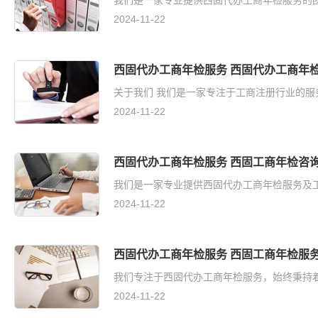
我们是一家专业提供西固代办工商年检服务的团队
2024-11-22
西固代办工商年检服务 西固代办工商年
关于我们 我们是一家专注于工商注册行业的服
2024-11-22
西固代办工商年检服务 西固工商年检咨
我们是一家专业提供西固代办工商年检服务及工
2024-11-22
西固代办工商年检服务 西固工商年检服
我们专注于西固代办工商年检服务，始终秉持着
2024-11-22