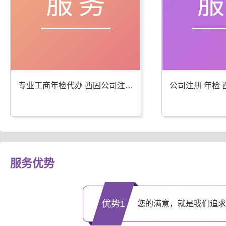
服务
专业工商年检代办 西固公司注册服务优
服务优势
优势1
您的满意，就是我们追求