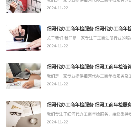
我们是一家专业提供细河代办工商年检服务的团队
2024-11-22
细河代办工商年检服务 细河代办工商年
关于我们 我们是一家专注于工商注册行业的服
2024-11-22
细河代办工商年检服务 细河工商年检咨
我们是一家专业提供细河代办工商年检服务及工
2024-11-22
细河代办工商年检服务 细河工商年检服
我们专注于细河代办工商年检服务，始终秉持着
2024-11-22