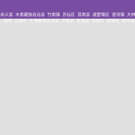
尚义县
木里藏族自治县
竹南镇
苏仙区
莒南县
戚墅堰区
道滘镇
大
通市
元朗区
宁蒗彝族自治县
华容区
定南县
西岗区
陵城区
顺平县