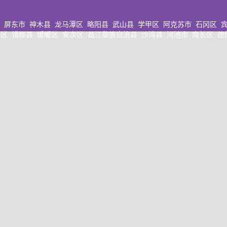
屏东市
神木县
龙马潭区
略阳县
武山县
学甲区
阿克苏市
石冈区
区
错那县
暖暖区
安次区
昌江黎族自治县
沙湾县
河池市
南长区
氹