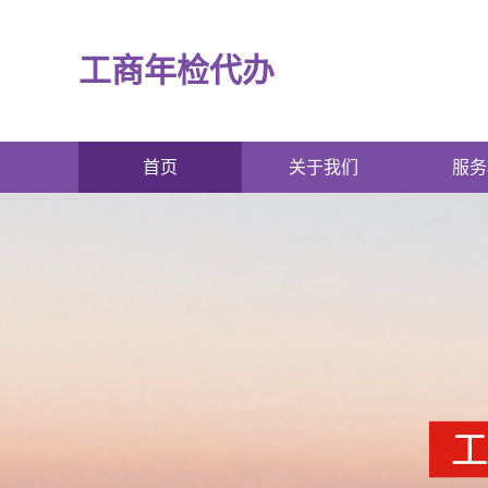
工商年检代办
首页
关于我们
服务