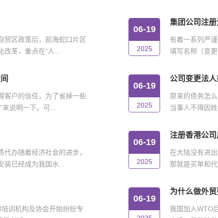
集团公司注册
06-19
自贸区政策后，前海蛇口片区
有着一系列严谨
2025
革，重点在“人...
填写名称（变更
空间
公司变更法人
06-19
得客户的信任，为了省掉一些
原来的债务怎么
2025
来说明一下。可...
当事人不得因姓
注册香港公司
06-19
质代办随着经济社会的进步，
在大陆没有进出
2025
装已经成为我国水...
那就是买单和代
为什么做外贸
06-19
IM培训机构及协会开始纷纷专
我国加入WTO