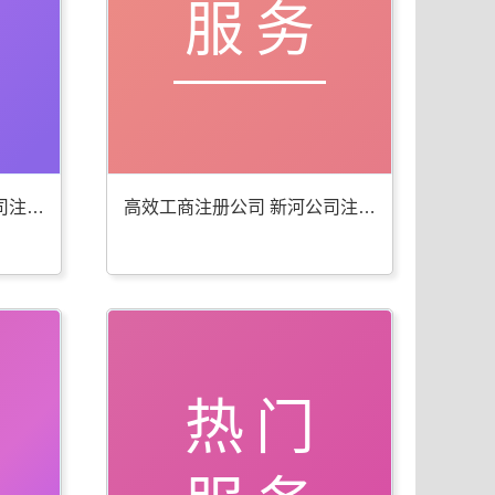
服务
便捷工商年检代办 新河公司注册服务佳
高效工商注册公司 新河公司注册服务全
热门