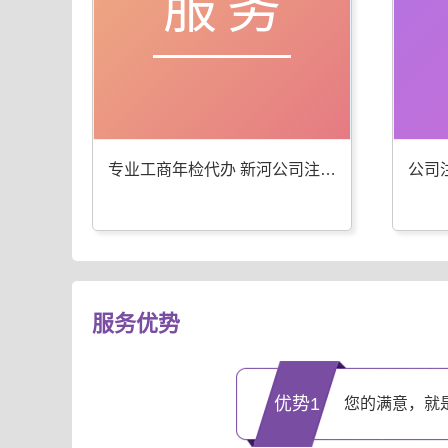
服务
专业工商年检代办 新河公司注册服务优
服务优势
优势1
您的满意，就