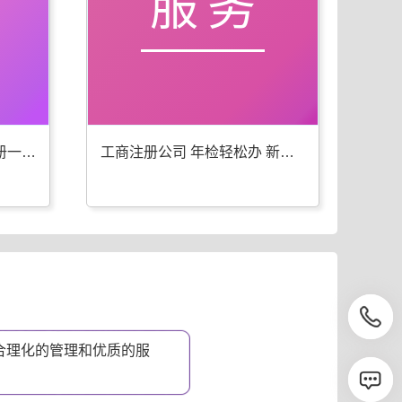
服务
新河工商年检 代办公司注册一步到位
工商注册公司 年检轻松办 新河优选
合理化的管理和优质的服