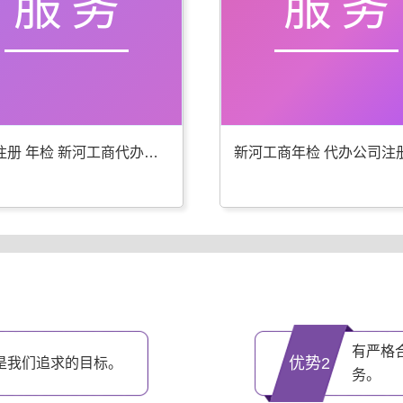
服务
服务
公司注册 年检 新河工商代办更专业
有严格
优势2
是我们追求的目标。
务。