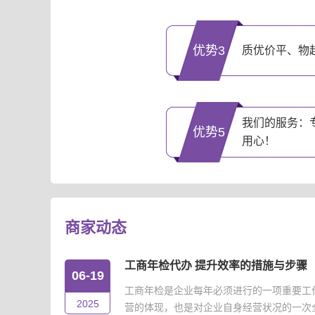
优势3
质优价平、物
我们的服务：
优势5
用心！
商家动态
工商年检代办 提升效率的措施与步骤
06-19
工商年检是企业每年必须进行的一项重要工
2025
营的体现，也是对企业自身经营状况的一次全