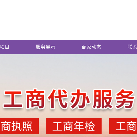
项目
服务展示
商家动态
联