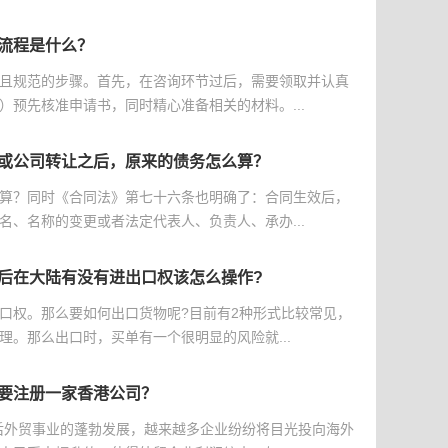
流程是什么？
且规范的步骤。首先，在咨询环节过后，需要领取并认真
）预先核准申请书，同时精心准备相关的材料。...
或公司转让之后，原来的债务怎么算？
算？同时《合同法》第七十六条也明确了：合同生效后，
名、名称的变更或者法定代表人、负责人、承办...
后在大陆有没有进出口权该怎么操作?
口权。那么要如何出口货物呢?目前有2种形式比较常见，
理。那么出口时，买单有一个很明显的风险就...
要注册一家香港公司？
后外贸事业的蓬勃发展，越来越多企业纷纷将目光投向海外