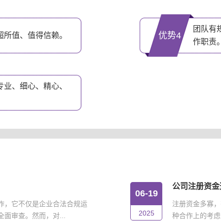
团队有
优势4
超所值、值得信赖。
作职责
专业、细心、精心、
公司注册资金
06-19
作，它不仅是企业合法合规运
注册资金多寡，
2025
面审查。然而，对...
种合作上的考虑