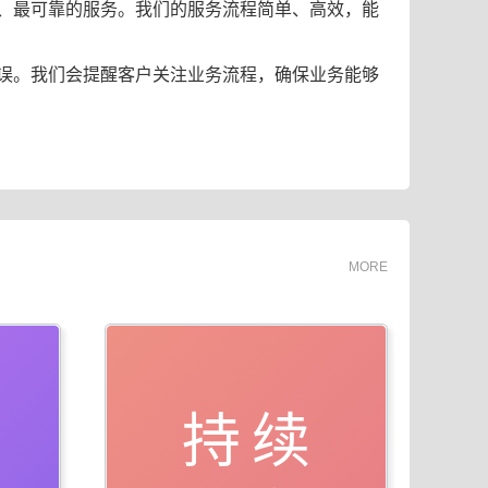
、最可靠的服务。我们的服务流程简单、高效，能
误。我们会提醒客户关注业务流程，确保业务能够
MORE
持续