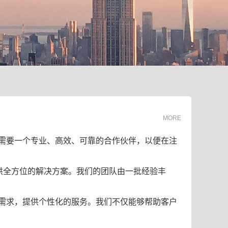
MORE
需要一个专业、高效、可靠的合作伙伴，以便在注
供全方位的解决方案。我们的团队由一批经验丰
需求，提供个性化的服务。我们不仅能够帮助客户