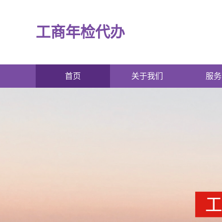
工商年检代办
首页
关于我们
服务