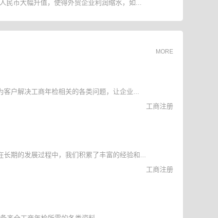
人民币大幅升值，使得外贸企业利润缩水，如...
MORE
客户解决工商年检相关的各类问题，让企业...
工商注册
长期的发展过程中，我们积累了丰富的经验和...
工商注册