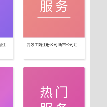
服务
便捷工商年检代办 新市公司注册服务佳
高效工商注册公司 新市公司注册服务全
热门