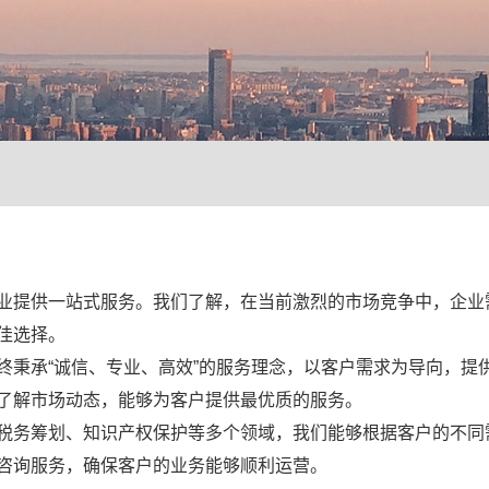
业提供一站式服务。我们了解，在当前激烈的市场竞争中，企业
佳选择。
终秉承“诚信、专业、高效”的服务理念，以客户需求为导向，提
了解市场动态，能够为客户提供最优质的服务。
税务筹划、知识产权保护等多个领域，我们能够根据客户的不同
咨询服务，确保客户的业务能够顺利运营。