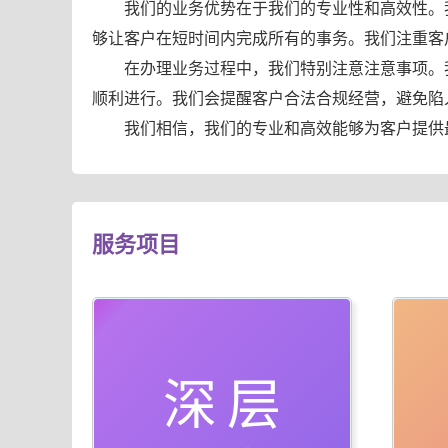
我们的业务优势在于我们的专业性和高效性。
够让客户在短时间内完成所有的事务。我们注重客
在办理业务过程中，我们特别注意注意事项。
顺利进行。我们会提醒客户合法合规经营，避免陷
我们相信，我们的专业和高效能够为客户提供
服务项目
深层