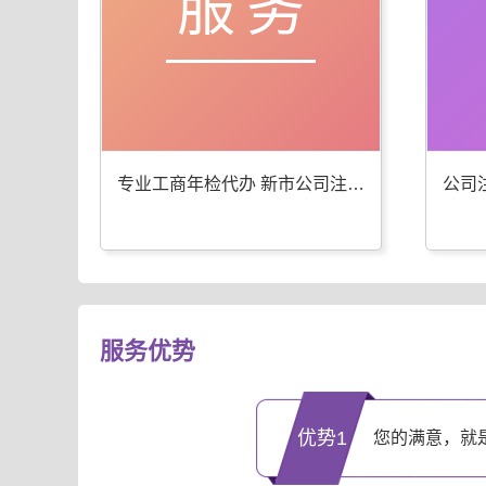
服务
专业工商年检代办 新市公司注册服务优
服务优势
优势1
您的满意，就