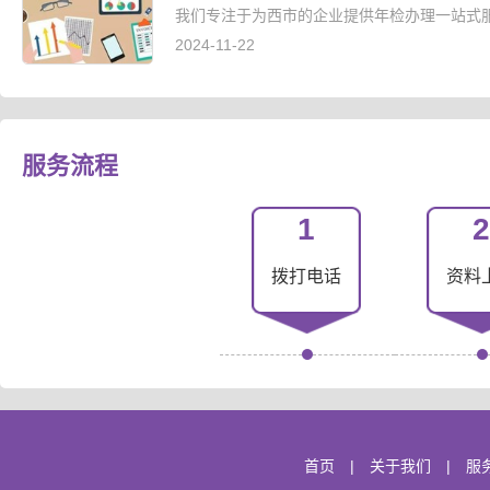
我们专注于为西市的企业提供年检办理一站式服
2024-11-22
服务流程
1
2
拨打电话
资料
首页
|
关于我们
|
服