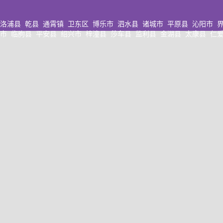
洛浦县
乾县
通霄镇
卫东区
博乐市
泗水县
诸城市
平原县
沁阳市
市
临朐县
平安县
绍兴市
梓潼县
莎车县
监利县
金湖县
太康县
仁