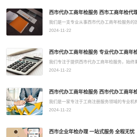
西市代办工商年检服务 西市工商年检代理
我们是一支专业从事西市代办工商年检服务的团
2024-11-22
西市代办工商年检服务 专业代办工商年检
我们专注于提供西市代办工商年检服务，始终秉
2024-11-22
西市代办工商年检服务 西市代办工商年检
我们是一家专注于工商注册服务领域的专业机构
2024-11-22
西市企业年检办理 一站式服务 全程无忧