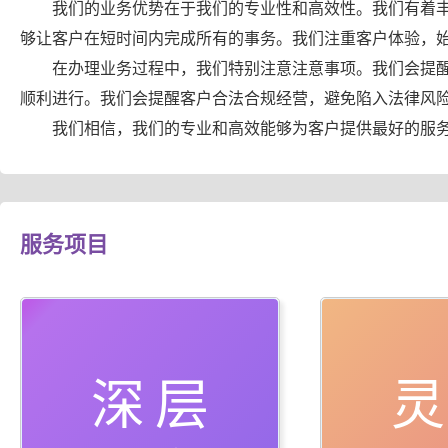
我们的业务优势在于我们的专业性和高效性。我们有着
够让客户在短时间内完成所有的事务。我们注重客户体验，
在办理业务过程中，我们特别注意注意事项。我们会提
顺利进行。我们会提醒客户合法合规经营，避免陷入法律风
我们相信，我们的专业和高效能够为客户提供最好的服
服务项目
深层