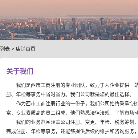
列表
>
店铺首页
关于我们
我们是西市工商注册的专业团队，致力于为企业提供一
册、年检等事务中省时省力。我们公司就是您的最佳选择。
作为西市工商注册行业的一份子，我们公司始终秉承“诚
富、专业素质高的员工组成，他们熟悉法律法规，了解市场
我们的业务范围涵盖公司注册、变更、年检、税务筹划
完成注册、年检等事务，还能够提供后续的维护和咨询服务