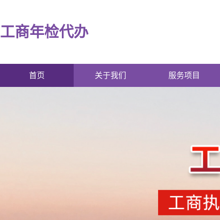
工商年检代办
首页
关于我们
服务项目