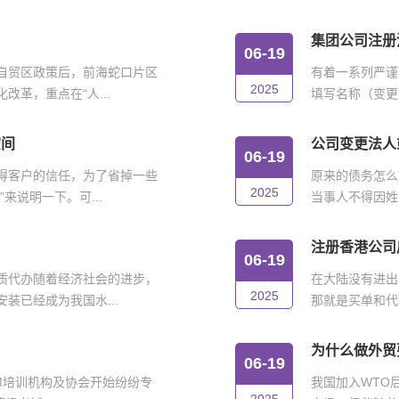
集团公司注册
06-19
自贸区政策后，前海蛇口片区
有着一系列严谨
2025
革，重点在“人...
填写名称（变更
空间
公司变更法人
06-19
得客户的信任，为了省掉一些
原来的债务怎么
2025
来说明一下。可...
当事人不得因姓
注册香港公司
06-19
质代办随着经济社会的进步，
在大陆没有进出
2025
装已经成为我国水...
那就是买单和代
为什么做外贸
06-19
IM培训机构及协会开始纷纷专
我国加入WTO