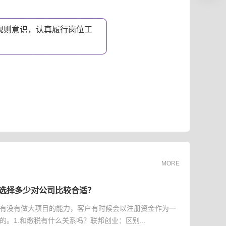
规则意识，认真履行岗位工
。
MORE
选择多少对公司比较合适？
有没有做大项目的能力，客户有时候会以注册资金作为一
的。1.和缴税有什么关系吗？联邦创业：区别...