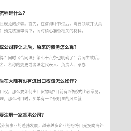
流程是什么？
且规范的步骤。首先，在咨询环节过后，需要领取并认真
）预先核准申请书，同时精心准备相关的材料。...
或公司转让之后，原来的债务怎么算？
算？同时《合同法》第七十六条也明确了：合同生效后，
名、名称的变更或者法定代表人、负责人、承办...
后在大陆有没有进出口权该怎么操作?
口权。那么要如何出口货物呢?目前有2种形式比较常见，
理。那么出口时，买单有一个很明显的风险就...
要注册一家香港公司？
后外贸事业的蓬勃发展，越来越多企业纷纷将目光投向海外