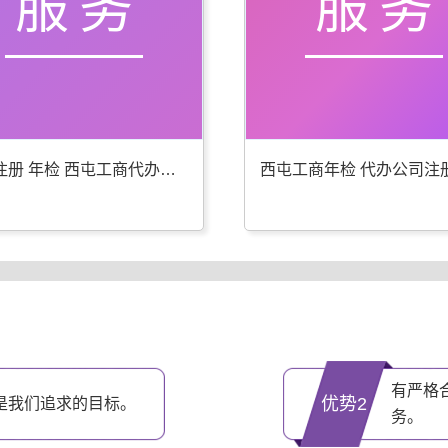
服务
服务
公司注册 年检 西屯工商代办更专业
有严格
优势2
是我们追求的目标。
务。