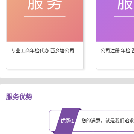
服务
专业工商年检代办 西乡塘公司注册服务优
服务优势
优势1
您的满意，就是我们追求