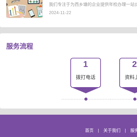
我们专注于为西乡塘的企业提供年检办理一站式
2024-11-22
服务流程
1
2
拨打电话
资料
首页
|
关于我们
|
服