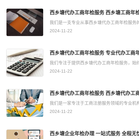
西乡塘代办工商年检服务 西乡塘工商年
我们是一支专业从事西乡塘代办工商年检服务的
2024-11-22
西乡塘代办工商年检服务 专业代办工商
我们专注于提供西乡塘代办工商年检服务，始终
2024-11-22
西乡塘代办工商年检服务 西乡塘代办工商
我们是一家专注于工商注册服务领域的专业机构
2024-11-22
西乡塘企业年检办理 一站式服务 全程无