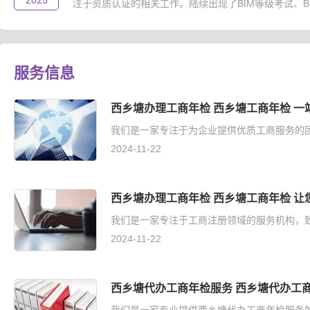
2025
注于资质认证的相关工作。陆续出现了BIM等级考试、B..
服务信息
西乡塘办理工商年检 西乡塘工商年检 一
我们是一家专注于为企业提供优质工商服务的团
2024-11-22
西乡塘办理工商年检 西乡塘工商年检 让
我们是一家专注于工商注册领域的服务机构，致
2024-11-22
西乡塘代办工商年检服务 西乡塘代办工