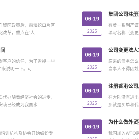
集团公司注册
06-19
自贸区政策后，前海蛇口片区
有着一系列严谨
2025
革，重点在“人...
填写名称（变更
空间
公司变更法人
06-19
得客户的信任，为了省掉一些
原来的债务怎么
2025
来说明一下。可...
当事人不得因姓
注册香港公司
06-19
质代办随着经济社会的进步，
在大陆没有进出
2025
装已经成为我国水...
那就是买单和代
为什么做外贸
06-19
IM培训机构及协会开始纷纷专
我国加入WTO