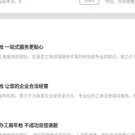
2025
考试、B...
市场，但伴随着
检 一站式服务更贴心
工商服务的团队，在逊克工商领域拥有丰富的经验和专业的知识，致力于为
检 让您的企业合法经营
服务机构，致力于为各类企业提供全方位、专业化的工商注册相关服务。在
办工商年检 不成功双倍退款