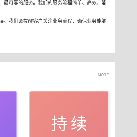
、最可靠的服务。我们的服务流程简单、高效，能
误。我们会提醒客户关注业务流程，确保业务能够
MORE
持续