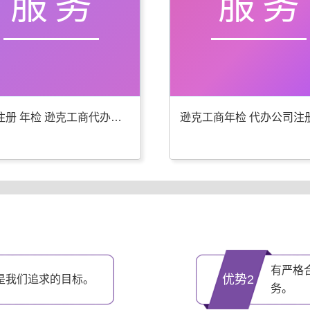
服务
服务
公司注册 年检 逊克工商代办更专业
有严格
优势2
是我们追求的目标。
务。