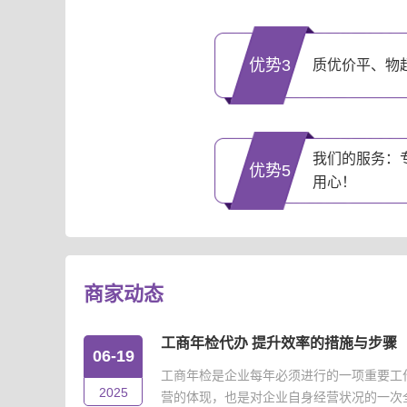
优势3
质优价平、物
我们的服务：
优势5
用心！
商家动态
工商年检代办 提升效率的措施与步骤
06-19
工商年检是企业每年必须进行的一项重要工
2025
营的体现，也是对企业自身经营状况的一次全