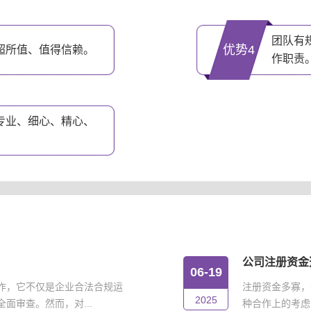
团队有
优势4
超所值、值得信赖。
作职责
专业、细心、精心、
公司注册资金
06-19
作，它不仅是企业合法合规运
注册资金多寡，
2025
面审查。然而，对...
种合作上的考虑