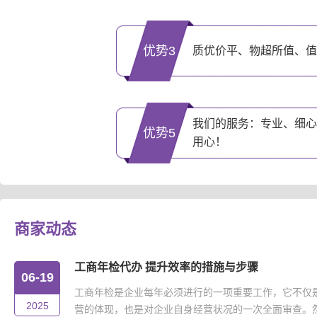
优势3
质优价平、物超所值、值
我们的服务：专业、细心
优势5
用心！
商家动态
工商年检代办 提升效率的措施与步骤
06-19
工商年检是企业每年必须进行的一项重要工作，它不仅
2025
营的体现，也是对企业自身经营状况的一次全面审查。然而