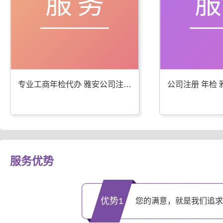
服务
专业工商年检代办 雅安公司注册服务优
服务优势
优势1
您的满意，就是我们追求