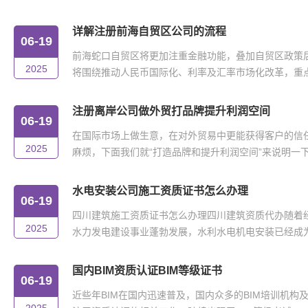
详解注册前海自贸区公司的流程
06-19
前海蛇口自贸区将更加注重金融功能，叠加自贸区政策
2025
将围绕推动人民币国际化、利率及汇率市场化改革，重点在
注册离岸公司做外贸打品牌提升利润空间
06-19
在国际市场上做生意，在对外贸易中更能获得客户的信
2025
麻烦，下面我们就“打造品牌和提升利润空间”来说明一下。
水电安装公司施工资质证书怎么办理
06-19
四川建筑施工资质证书怎么办理四川建筑资质代办随着
2025
水力发电建设事业蓬勃发展，水利水电机电安装已经成为我
国内BIM资质认证BIM等级证书
06-19
近些年BIM在国内迅速普及，国内众多的BIM培训机构