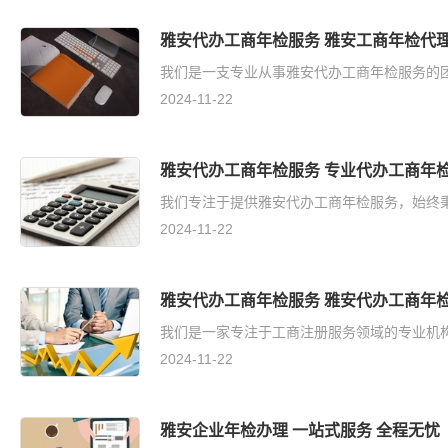
雅安代办工商年检服务 雅安工商年检代理
我们是一支专业从事雅安代办工商年检服务的团
2024-11-22
雅安代办工商年检服务 专业代办工商年检
我们专注于提供雅安代办工商年检服务，始终秉
2024-11-22
雅安代办工商年检服务 雅安代办工商年检
我们是一家专注于工商注册服务领域的专业机构
2024-11-22
雅安企业年检办理 一站式服务 全程无忧