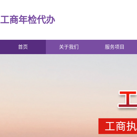
工商年检代办
首页
关于我们
服务项目