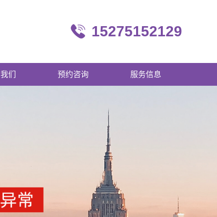
15275152129
系我们
预约咨询
服务信息