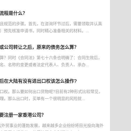
流程是什么？
且规范的步骤。首先，在咨询环节过后，需要领取并认真
）预先核准申请书，同时精心准备相关的材料。...
或公司转让之后，原来的债务怎么算？
算？同时《合同法》第七十六条也明确了：合同生效后，
名、名称的变更或者法定代表人、负责人、承办...
后在大陆有没有进出口权该怎么操作?
口权。那么要如何出口货物呢?目前有2种形式比较常见，
理。那么出口时，买单有一个很明显的风险就...
要注册一家香港公司？
后外贸事业的蓬勃发展，越来越多企业纷纷将目光投向海外