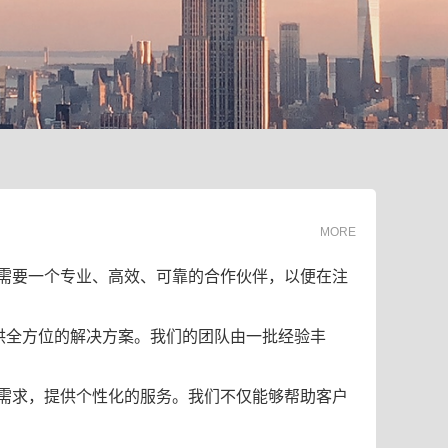
MORE
需要一个专业、高效、可靠的合作伙伴，以便在注
供全方位的解决方案。我们的团队由一批经验丰
需求，提供个性化的服务。我们不仅能够帮助客户