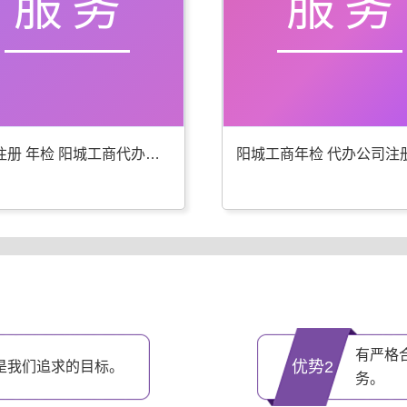
服务
服务
公司注册 年检 阳城工商代办更专业
有严格
优势2
是我们追求的目标。
务。