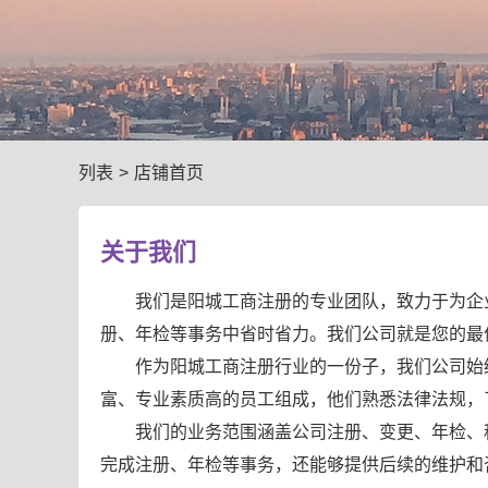
列表
>
店铺首页
关于我们
我们是阳城工商注册的专业团队，致力于为企
册、年检等事务中省时省力。我们公司就是您的最
作为阳城工商注册行业的一份子，我们公司始
富、专业素质高的员工组成，他们熟悉法律法规，
我们的业务范围涵盖公司注册、变更、年检、
完成注册、年检等事务，还能够提供后续的维护和