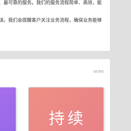
、最可靠的服务。我们的服务流程简单、高效，能
误。我们会提醒客户关注业务流程，确保业务能够
MORE
持续