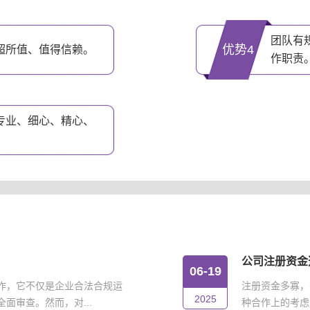
团队有
优势4
超所值、值得信赖。
作职责
专业、细心、精心、
公司注册资金
06-19
作，它不仅是企业合法合规运
注册资金多寡，
2025
面审查。然而，对...
种合作上的考虑