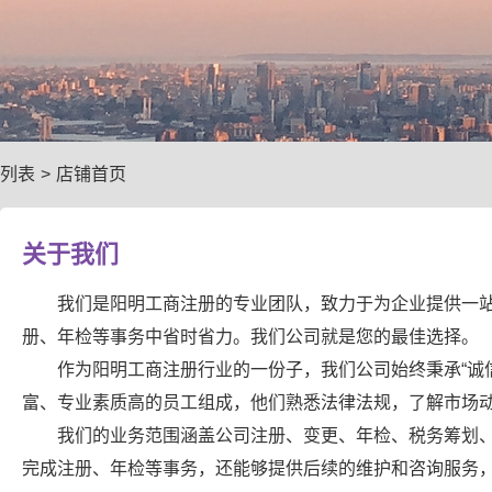
列表
>
店铺首页
关于我们
我们是阳明工商注册的专业团队，致力于为企业提供一
册、年检等事务中省时省力。我们公司就是您的最佳选择。
作为阳明工商注册行业的一份子，我们公司始终秉承“诚
富、专业素质高的员工组成，他们熟悉法律法规，了解市场
我们的业务范围涵盖公司注册、变更、年检、税务筹划
完成注册、年检等事务，还能够提供后续的维护和咨询服务