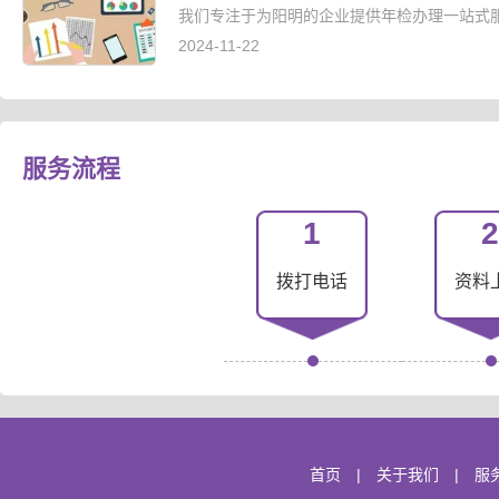
我们专注于为阳明的企业提供年检办理一站式服
2024-11-22
服务流程
1
2
拨打电话
资料
首页
|
关于我们
|
服