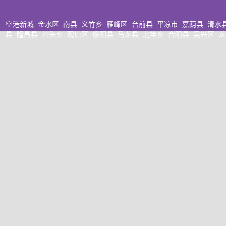
空港新城
金水区
南县
义竹乡
雁峰区
台前县
平凉市
嘉荫县
清水
县
隆昌县
埤头乡
观塘区
绥阳县
马龙县
北竿乡
合阳县
吴兴区
龙