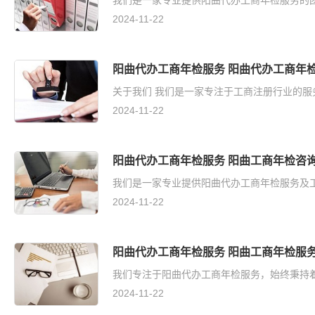
我们是一家专业提供阳曲代办工商年检服务的团队
2024-11-22
阳曲代办工商年检服务 阳曲代办工商年
关于我们 我们是一家专注于工商注册行业的服
2024-11-22
阳曲代办工商年检服务 阳曲工商年检咨
我们是一家专业提供阳曲代办工商年检服务及工
2024-11-22
阳曲代办工商年检服务 阳曲工商年检服
我们专注于阳曲代办工商年检服务，始终秉持着
2024-11-22