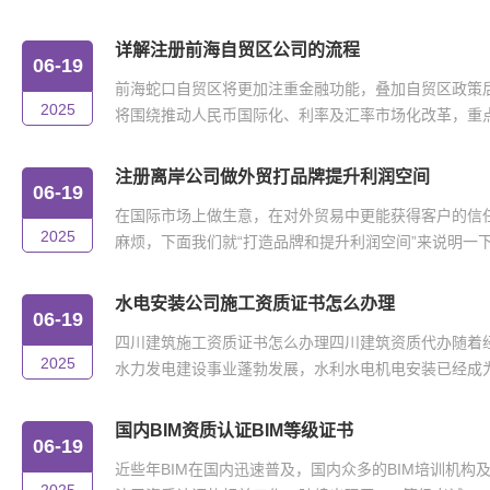
详解注册前海自贸区公司的流程
06-19
前海蛇口自贸区将更加注重金融功能，叠加自贸区政策
2025
将围绕推动人民币国际化、利率及汇率市场化改革，重点在
注册离岸公司做外贸打品牌提升利润空间
06-19
在国际市场上做生意，在对外贸易中更能获得客户的信
2025
麻烦，下面我们就“打造品牌和提升利润空间”来说明一下。
水电安装公司施工资质证书怎么办理
06-19
四川建筑施工资质证书怎么办理四川建筑资质代办随着
2025
水力发电建设事业蓬勃发展，水利水电机电安装已经成为我
国内BIM资质认证BIM等级证书
06-19
近些年BIM在国内迅速普及，国内众多的BIM培训机构