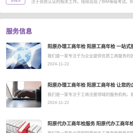
2025
注于资质认证的相关工作。陆续出现了BIM等级考试、B..
服务信息
阳原办理工商年检 阳原工商年检 一站式
我们是一家专注于为企业提供优质工商服务的团
2024-11-22
阳原办理工商年检 阳原工商年检 让您的
我们是一家专注于工商注册领域的服务机构，致
2024-11-22
阳原代办工商年检服务 阳原代办工商年检