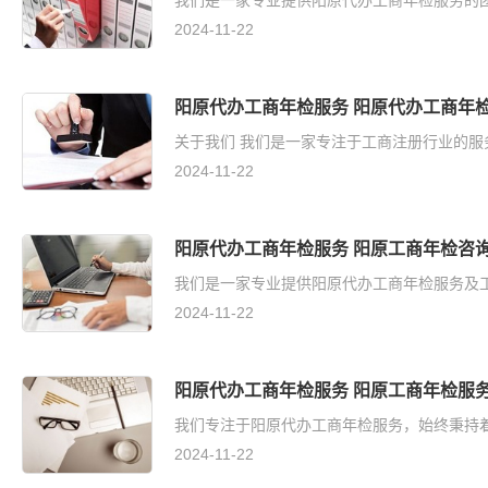
我们是一家专业提供阳原代办工商年检服务的团队
2024-11-22
阳原代办工商年检服务 阳原代办工商年
关于我们 我们是一家专注于工商注册行业的服
2024-11-22
阳原代办工商年检服务 阳原工商年检咨
我们是一家专业提供阳原代办工商年检服务及工
2024-11-22
阳原代办工商年检服务 阳原工商年检服
我们专注于阳原代办工商年检服务，始终秉持着
2024-11-22