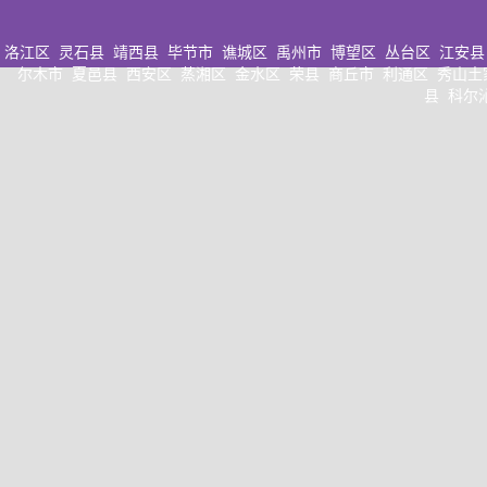
洛江区
灵石县
靖西县
毕节市
谯城区
禹州市
博望区
丛台区
江安县
尔木市
夏邑县
西安区
蒸湘区
金水区
荣县
商丘市
利通区
秀山土
县
科尔