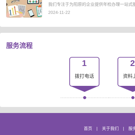
我们专注于为阳原的企业提供年检办理一站式服
2024-11-22
服务流程
1
2
拨打电话
资料
首页
|
关于我们
|
服