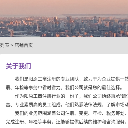
列表
>
店铺首页
关于我们
我们是阳原工商注册的专业团队，致力于为企业提供一
册、年检等事务中省时省力。我们公司就是您的最佳选择。
作为阳原工商注册行业的一份子，我们公司始终秉承“诚
富、专业素质高的员工组成，他们熟悉法律法规，了解市场
我们的业务范围涵盖公司注册、变更、年检、税务筹划
完成注册、年检等事务，还能够提供后续的维护和咨询服务