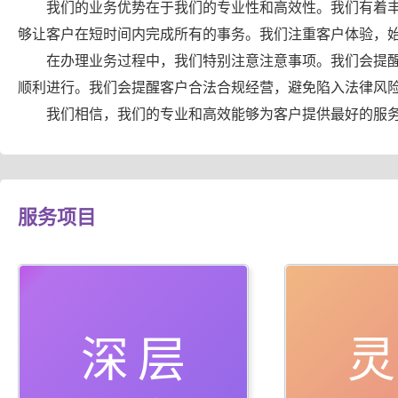
我们的业务优势在于我们的专业性和高效性。我们有着
够让客户在短时间内完成所有的事务。我们注重客户体验，
在办理业务过程中，我们特别注意注意事项。我们会提
顺利进行。我们会提醒客户合法合规经营，避免陷入法律风
我们相信，我们的专业和高效能够为客户提供最好的服
服务项目
深层