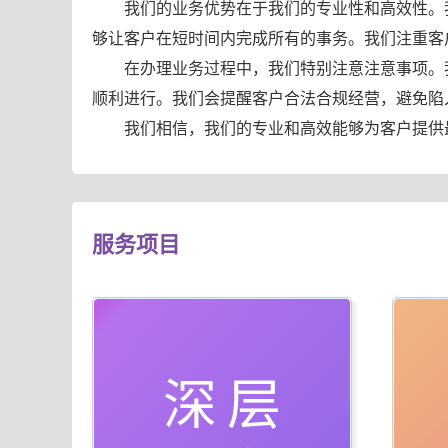
我们的业务优势在于我们的专业性和高效性。
够让客户在短时间内完成所有的事务。我们注重客
在办理业务过程中，我们特别注意注意事项。
顺利进行。我们会提醒客户合法合规经营，避免陷
我们相信，我们的专业和高效能够为客户提供
服务项目
深层