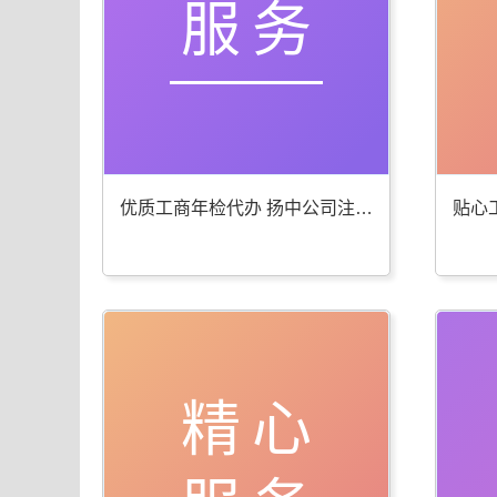
服务
优质工商年检代办 扬中公司注册服务棒
精心