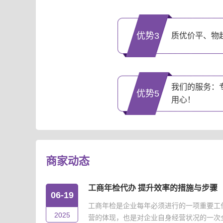
优势3
质优价平、物
我们的服务：
优势5
用心！
商家动态
工商年检代办 提升效率的措施与步骤
06-19
工商年检是企业每年必须进行的一项重要工
2025
营的体现，也是对企业自身经营状况的一次全