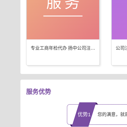
服务
专业工商年检代办 扬中公司注册服务优
服务优势
优势1
您的满意，就