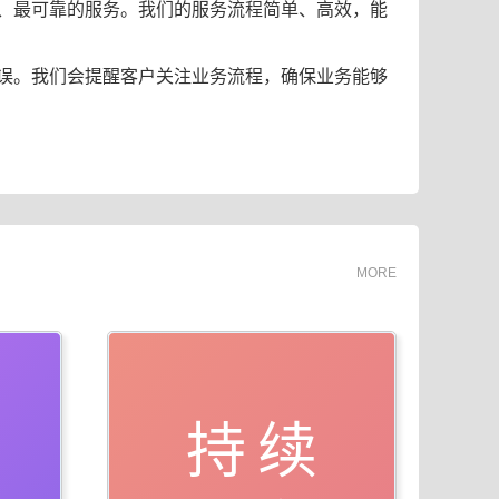
、最可靠的服务。我们的服务流程简单、高效，能
误。我们会提醒客户关注业务流程，确保业务能够
MORE
持续