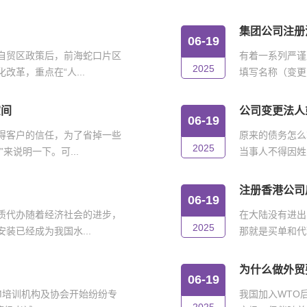
集团公司注册
06-19
自贸区政策后，前海蛇口片区
有着一系列严谨
2025
革，重点在“人...
填写名称（变更
空间
公司变更法人
06-19
得客户的信任，为了省掉一些
原来的债务怎么
2025
来说明一下。可...
当事人不得因姓
注册香港公司
06-19
质代办随着经济社会的进步，
在大陆没有进出
2025
装已经成为我国水...
那就是买单和代
为什么做外贸
06-19
IM培训机构及协会开始纷纷专
我国加入WTO