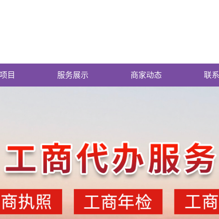
项目
服务展示
商家动态
联