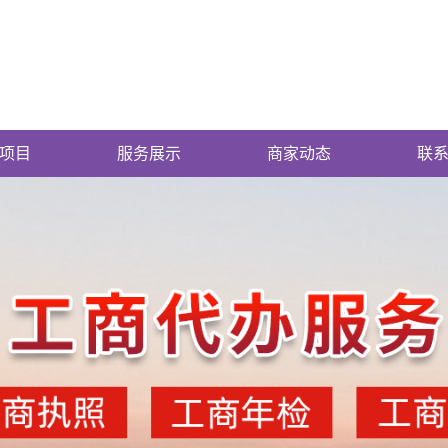
项目
服务展示
商家动态
联