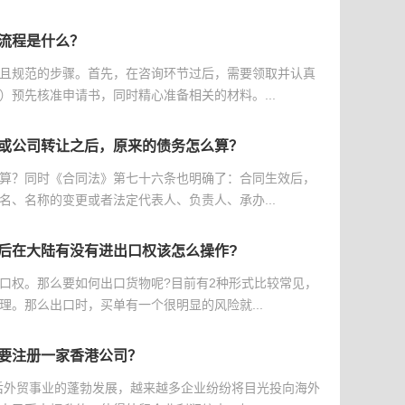
流程是什么？
且规范的步骤。首先，在咨询环节过后，需要领取并认真
）预先核准申请书，同时精心准备相关的材料。...
或公司转让之后，原来的债务怎么算？
算？同时《合同法》第七十六条也明确了：合同生效后，
名、名称的变更或者法定代表人、负责人、承办...
后在大陆有没有进出口权该怎么操作?
口权。那么要如何出口货物呢?目前有2种形式比较常见，
理。那么出口时，买单有一个很明显的风险就...
要注册一家香港公司？
后外贸事业的蓬勃发展，越来越多企业纷纷将目光投向海外