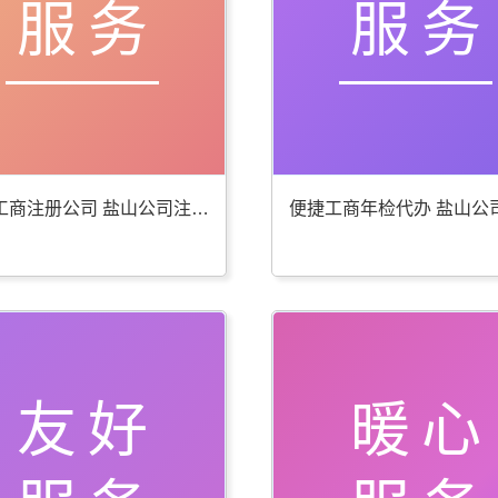
服务
服务
贴心工商注册公司 盐山公司注册服务好
友好
暖心