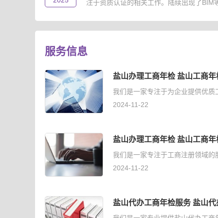
2025
注于资质认证的相关工作。陆续出现了BIM等级
服务信息
盐山办理工商年检 盐山工商年
我们是一家专注于为企业提供优质
2024-11-22
盐山办理工商年检 盐山工商年
我们是一家专注于工商注册领域的
2024-11-22
盐山代办工商年检服务 盐山代