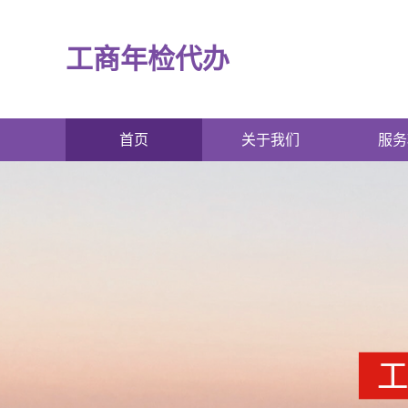
工商年检代办
首页
关于我们
服务