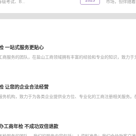
2025
考试、B...
市场，但伴随着
检 一站式服务更贴心
工商服务的团队，在盐山工商领域拥有丰富的经验和专业的知识，致力于为
检 让您的企业合法经营
服务机构，致力于为各类企业提供全方位、专业化的工商注册相关服务。在
办工商年检 不成功双倍退款