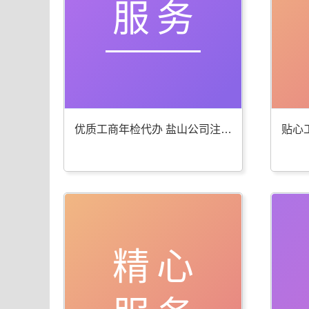
服务
优质工商年检代办 盐山公司注册服务棒
精心