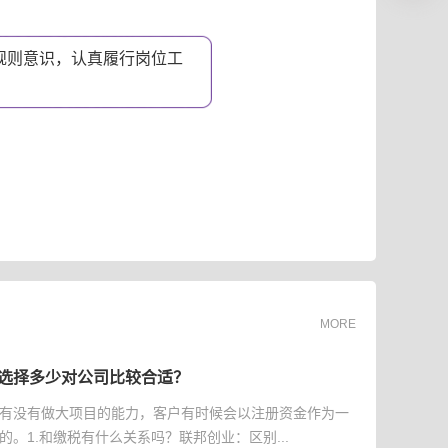
规则意识，认真履行岗位工
。
MORE
选择多少对公司比较合适？
有没有做大项目的能力，客户有时候会以注册资金作为一
的。1.和缴税有什么关系吗？联邦创业：区别...