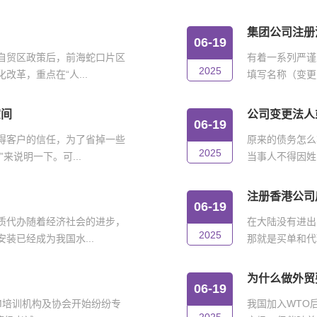
集团公司注册
06-19
自贸区政策后，前海蛇口片区
有着一系列严谨
2025
革，重点在“人...
填写名称（变更
空间
公司变更法人
06-19
得客户的信任，为了省掉一些
原来的债务怎么
2025
来说明一下。可...
当事人不得因姓
注册香港公司
06-19
质代办随着经济社会的进步，
在大陆没有进出
2025
装已经成为我国水...
那就是买单和代
为什么做外贸
06-19
IM培训机构及协会开始纷纷专
我国加入WTO