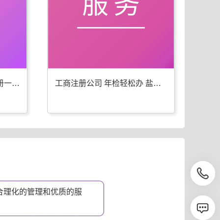
服务
盐山工商年检 代办公司注册一步到位
工商注册公司 年检轻松办 盐山优选
合理化的管理和优质的服