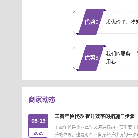
优势3
质优价平、物
我们的服务：
优势5
用心！
商家动态
工商年检代办 提升效率的措施与步骤
06-19
工商年检是企业每年必须进行的一项重要工
2025
营的体现，也是对企业自身经营状况的一次全