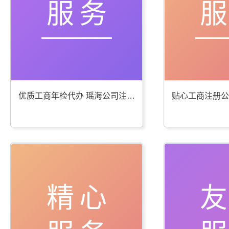
服务
优质工商年检代办 瑶海公司注册服务棒
精心