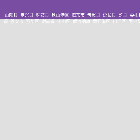
山阳县
定兴县
铜鼓县
铁山港区
海东市
岢岚县
延长县
蔚县
尖扎
镇
雅安市
万华区
谢岗镇
中山区
额济纳旗
黄石港区
川汇区
阿合