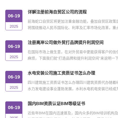
详解注册前海自贸区公司的流程
06-19
前海蛇口自贸区将更加注重金融功能，叠加自贸区政策
2025
将围绕推动人民币国际化、利率及汇率市场化改革，重点在
注册离岸公司做外贸打品牌提升利润空间
06-19
在国际市场上做生意，在对外贸易中更能获得客户的信
2025
麻烦，下面我们就“打造品牌和提升利润空间”来说明一下。
水电安装公司施工资质证书怎么办理
06-19
四川建筑施工资质证书怎么办理四川建筑资质代办随着
2025
水力发电建设事业蓬勃发展，水利水电机电安装已经成为我
国内BIM资质认证BIM等级证书
06-19
近些年BIM在国内迅速普及，国内众多的BIM培训机构