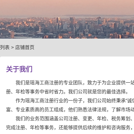
列表
>
店铺首页
关于我们
我们是瑶海工商注册的专业团队，致力于为企业提供一
册、年检等事务中省时省力。我们公司就是您的最佳选择。
作为瑶海工商注册行业的一份子，我们公司始终秉承“诚
富、专业素质高的员工组成，他们熟悉法律法规，了解市场
我们的业务范围涵盖公司注册、变更、年检、税务筹划
完成注册、年检等事务，还能够提供后续的维护和咨询服务