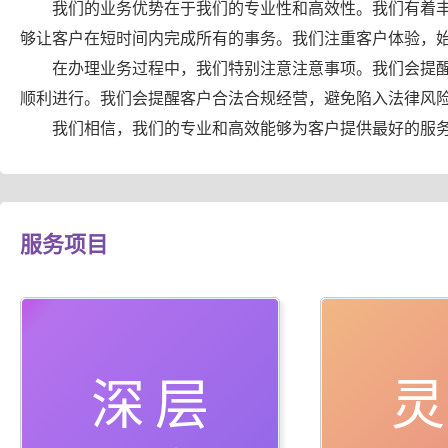
我们的业务优势在于我们的专业性和高效性。我们有着
够让客户在短时间内完成所有的事务。我们注重客户体验，
在办理业务过程中，我们特别注意注意事项。我们会提
顺利进行。我们会提醒客户合法合规经营，避免陷入法律风
我们相信，我们的专业和高效能够为客户提供最好的服
服务项目
深层