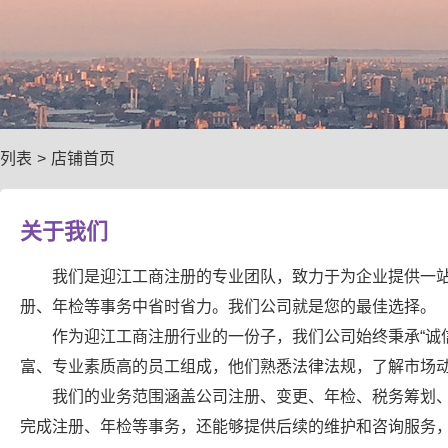
列表
>
店铺首页
关于我们
我们是迎江工商注册的专业团队，致力于为企业提供一
册、年检等事务中省时省力。我们公司就是您的最佳选择。
作为迎江工商注册行业的一份子，我们公司始终秉承“诚
富、专业素质高的员工组成，他们熟悉法律法规，了解市场
我们的业务范围涵盖公司注册、变更、年检、税务筹划
完成注册、年检等事务，还能够提供后续的维护和咨询服务