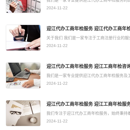
我们是一家专业提供迎江代办工商年检服务的团队
2024-11-22
迎江代办工商年检服务 迎江代办工商年
关于我们 我们是一家专注于工商注册行业的服
2024-11-22
迎江代办工商年检服务 迎江工商年检咨
我们是一家专业提供迎江代办工商年检服务及工
2024-11-22
迎江代办工商年检服务 迎江工商年检服
我们专注于迎江代办工商年检服务，始终秉持着
2024-11-22