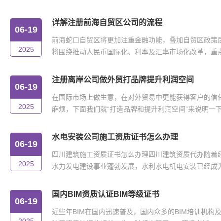
详解注册前海自贸区公司的流程
06-19
前海蛇口自贸区将更加注重金融功能，叠加自贸区政策
2025
将围绕推动人民币国际化、利率及汇率市场化改革，重点在
注册离岸公司做外贸打品牌提升利润空间
06-19
在国际市场上做生意，在对外贸易中更能获得客户的信
2025
麻烦，下面我们就“打造品牌和提升利润空间”来说明一下。
水电安装公司施工资质证书怎么办理
06-19
四川建筑施工资质证书怎么办理四川建筑资质代办随着
2025
水力发电建设事业蓬勃发展，水利水电机电安装已经成为我
国内BIM资质认证BIM等级证书
06-19
近些年BIM在国内迅速普及，国内众多的BIM培训机构