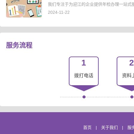
我们专注于为迎江的企业提供年检办理一站式服
2024-11-22
服务流程
1
2
拨打电话
资料
首页
|
关于我们
|
服