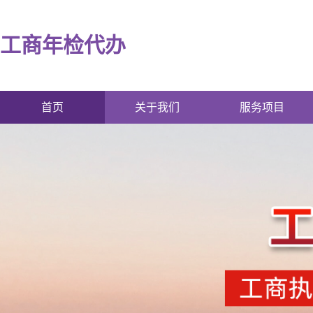
工商年检代办
首页
关于我们
服务项目