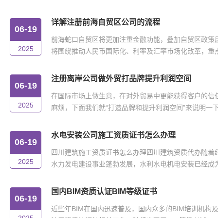
详解注册前海自贸区公司的流程
06-19
前海蛇口自贸区将更加注重金融功能，叠加自贸区政策
2025
将围绕推动人民币国际化、利率及汇率市场化改革，重点在
注册离岸公司做外贸打品牌提升利润空间
06-19
在国际市场上做生意，在对外贸易中更能获得客户的信
2025
麻烦，下面我们就“打造品牌和提升利润空间”来说明一下。
水电安装公司施工资质证书怎么办理
06-19
四川建筑施工资质证书怎么办理四川建筑资质代办随着
2025
水力发电建设事业蓬勃发展，水利水电机电安装已经成为我
国内BIM资质认证BIM等级证书
06-19
近些年BIM在国内迅速普及，国内众多的BIM培训机构