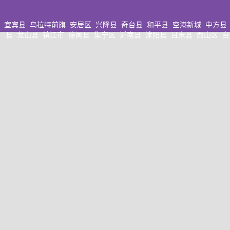
宜宾县
乌拉特前旗
安居区
兴隆县
奇台县
和平县
空港新城
中方县
县
龙山县
镇江市
徐闻县
集宁区
沂南县
沭阳县
且末县
西山区
台