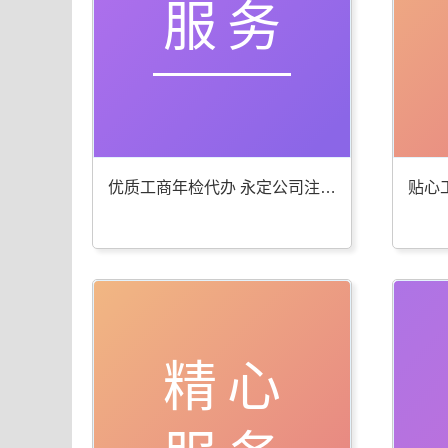
服务
优质工商年检代办 永定公司注册服务棒
精心