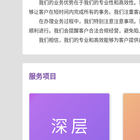
我们的业务优势在于我们的专业性和高效性。
够让客户在短时间内完成所有的事务。我们注重客
在办理业务过程中，我们特别注意注意事项。
顺利进行。我们会提醒客户合法合规经营，避免陷
我们相信，我们的专业和高效能够为客户提供
服务项目
深层