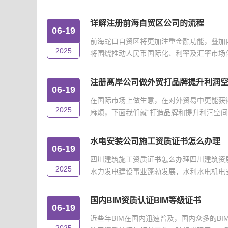
详解注册前海自贸区公司的流程
06-19
前海蛇口自贸区将更加注重金融功能，叠加
2025
将围绕推动人民币国际化、利率及汇率市场化改
注册离岸公司做外贸打品牌提升利润
06-19
在国际市场上做生意，在对外贸易中更能获
2025
麻烦，下面我们就“打造品牌和提升利润空间”
水电安装公司施工资质证书怎么办理
06-19
四川建筑施工资质证书怎么办理四川建筑资
2025
水力发电建设事业蓬勃发展，水利水电机电安
国内BIM资质认证BIM等级证书
06-19
近些年BIM在国内迅速普及，国内众多的B