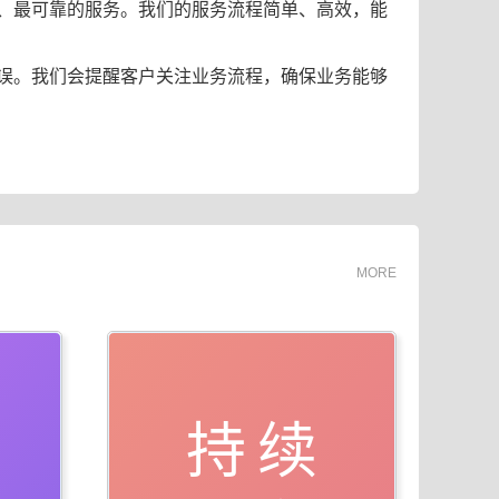
、最可靠的服务。我们的服务流程简单、高效，能
误。我们会提醒客户关注业务流程，确保业务能够
MORE
持续