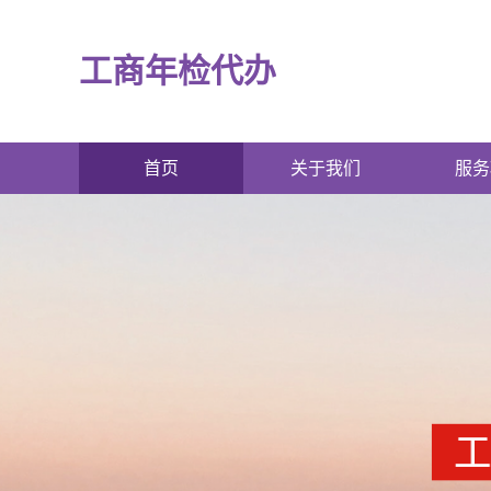
工商年检代办
首页
关于我们
服务