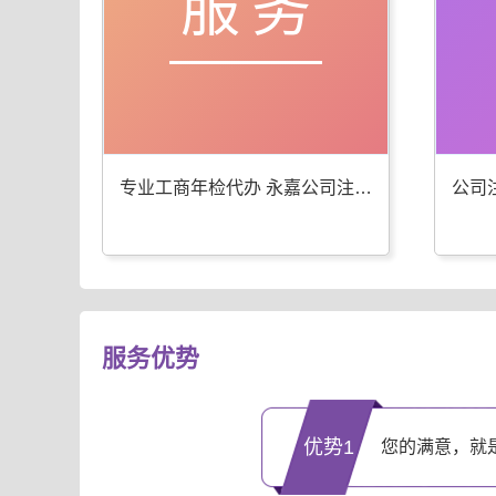
服务
专业工商年检代办 永嘉公司注册服务优
服务优势
优势1
您的满意，就