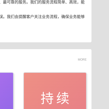
、最可靠的服务。我们的服务流程简单、高效，能
误。我们会提醒客户关注业务流程，确保业务能够
MORE
持续