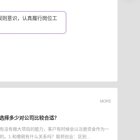
规则意识，认真履行岗位工
。
MORE
选择多少对公司比较合适？
有没有做大项目的能力，客户有时候会以注册资金作为一
的。1.和缴税有什么关系吗？联邦创业：区别...