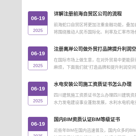
详解注册前海自贸区公司的流程
06-19
前海蛇口自贸区将更加注重金融功能，叠加
2025
将围绕推动人民币国际化、利率及汇率市场化改
注册离岸公司做外贸打品牌提升利润
06-19
在国际市场上做生意，在对外贸易中更能获
2025
麻烦，下面我们就“打造品牌和提升利润空间”
水电安装公司施工资质证书怎么办理
06-19
四川建筑施工资质证书怎么办理四川建筑资
2025
水力发电建设事业蓬勃发展，水利水电机电安
国内BIM资质认证BIM等级证书
06-19
近些年BIM在国内迅速普及，国内众多的B