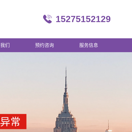
15275152129
系我们
预约咨询
服务信息