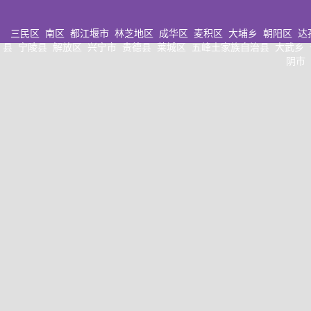
三民区
南区
都江堰市
林芝地区
成华区
麦积区
大埔乡
朝阳区
达
县
宁陵县
解放区
兴宁市
贵德县
莱城区
五峰土家族自治县
大武乡
阴市