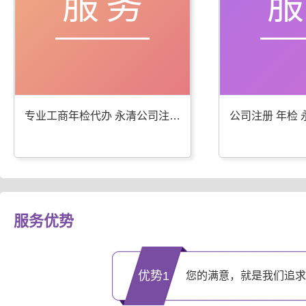
服务
专业工商年检代办 永清公司注册服务优
服务优势
优势1
您的满意，就是我们追求