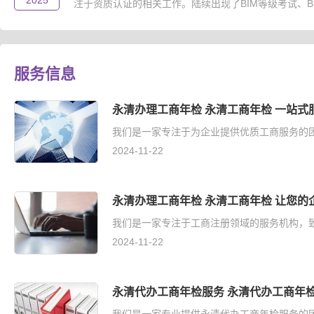
2025
注于资质认证的相关工作。陆续出现了BIM等级考试、B..
服务信息
永清办理工商年检 永清工商年检 一站式
我们是一家专注于为企业提供优质工商服务的团
2024-11-22
永清办理工商年检 永清工商年检 让您的
我们是一家专注于工商注册领域的服务机构，致
2024-11-22
永清代办工商年检服务 永清代办工商年检