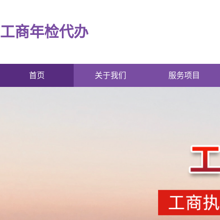
工商年检代办
首页
关于我们
服务项目