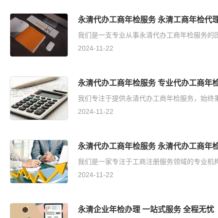
永清代办工商年检服务 永清工商年检代理
我们是一支专业从事永清代办工商年检服务的团
2024-11-22
永清代办工商年检服务 专业代办工商年检
我们专注于提供永清代办工商年检服务，始终秉
2024-11-22
永清代办工商年检服务 永清代办工商年检
我们是一家专注于工商注册服务领域的专业机构
2024-11-22
永清企业年检办理 一站式服务 全程无忧