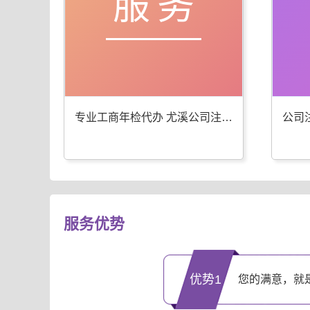
服务
专业工商年检代办 尤溪公司注册服务优
服务优势
优势1
您的满意，就