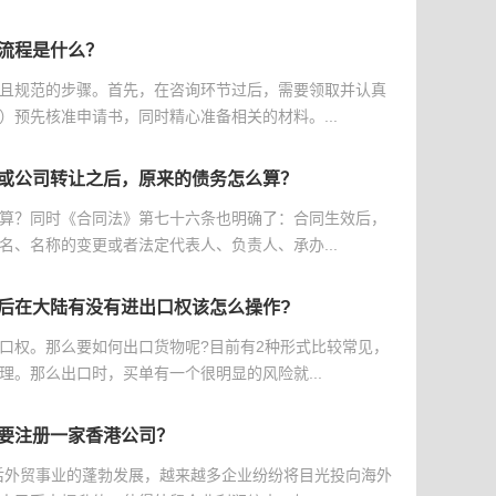
流程是什么？
且规范的步骤。首先，在咨询环节过后，需要领取并认真
）预先核准申请书，同时精心准备相关的材料。...
或公司转让之后，原来的债务怎么算？
算？同时《合同法》第七十六条也明确了：合同生效后，
名、名称的变更或者法定代表人、负责人、承办...
后在大陆有没有进出口权该怎么操作?
口权。那么要如何出口货物呢?目前有2种形式比较常见，
理。那么出口时，买单有一个很明显的风险就...
要注册一家香港公司？
后外贸事业的蓬勃发展，越来越多企业纷纷将目光投向海外