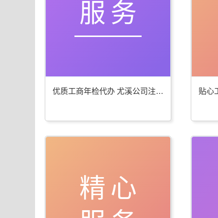
服务
优质工商年检代办 尤溪公司注册服务棒
精心