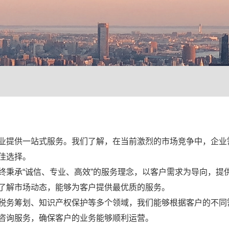
业提供一站式服务。我们了解，在当前激烈的市场竞争中，企业
佳选择。
终秉承“诚信、专业、高效”的服务理念，以客户需求为导向，提
了解市场动态，能够为客户提供最优质的服务。
税务筹划、知识产权保护等多个领域，我们能够根据客户的不同
咨询服务，确保客户的业务能够顺利运营。