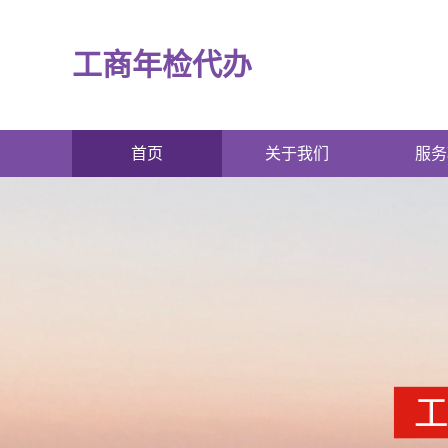
工商年检代办
首页
关于我们
服务