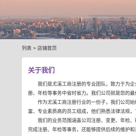
列表
>
店铺首页
关于我们
我们是尤溪工商注册的专业团队，致力于为企
册、年检等事务中省时省力。我们公司就是您的最
作为尤溪工商注册行业的一份子，我们公司始
富、专业素质高的员工组成，他们熟悉法律法规，
我们的业务范围涵盖公司注册、变更、年检、
完成注册、年检等事务，还能够提供后续的维护和