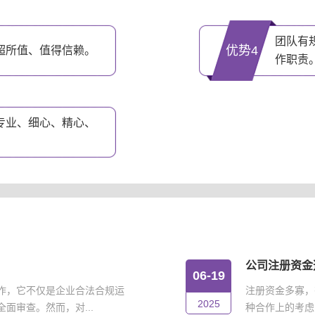
团队有
优势4
超所值、值得信赖。
作职责
专业、细心、精心、
公司注册资金
06-19
作，它不仅是企业合法合规运
注册资金多寡，
2025
面审查。然而，对...
种合作上的考虑