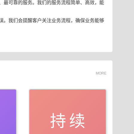
、最可靠的服务。我们的服务流程简单、高效，能
误。我们会提醒客户关注业务流程，确保业务能够
MORE
持续