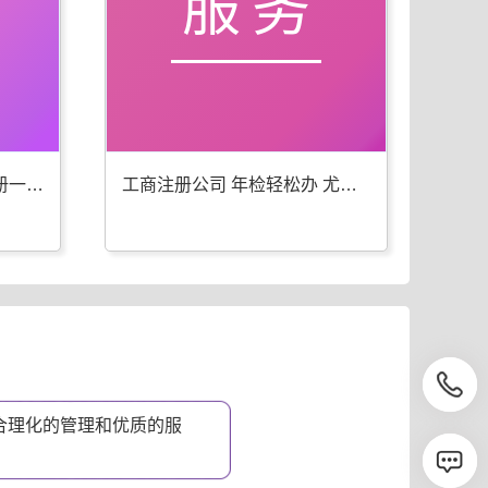
服务
尤溪工商年检 代办公司注册一步到位
工商注册公司 年检轻松办 尤溪优选
合理化的管理和优质的服