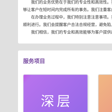
我们的业务优势在于我们的专业性和高效性。
够让客户在短时间内完成所有的事务。我们注重客
在办理业务过程中，我们特别注意注意事项。
顺利进行。我们会提醒客户合法合规经营，避免陷
我们相信，我们的专业和高效能够为客户提供
服务项目
深层