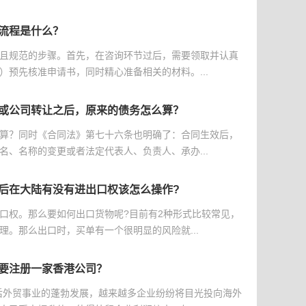
流程是什么？
且规范的步骤。首先，在咨询环节过后，需要领取并认真
）预先核准申请书，同时精心准备相关的材料。...
或公司转让之后，原来的债务怎么算？
算？同时《合同法》第七十六条也明确了：合同生效后，
名、名称的变更或者法定代表人、负责人、承办...
后在大陆有没有进出口权该怎么操作?
口权。那么要如何出口货物呢?目前有2种形式比较常见，
理。那么出口时，买单有一个很明显的风险就...
要注册一家香港公司？
后外贸事业的蓬勃发展，越来越多企业纷纷将目光投向海外