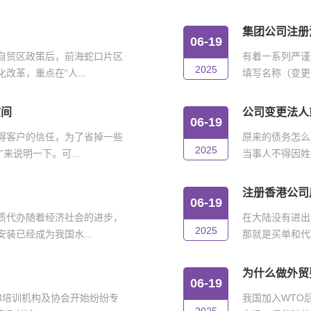
集团公司注册
06-19
自贸区政策后，前海蛇口片区
有着一系列严谨
2025
革，重点在“人...
填写名称（变更
空间
公司变更法人
06-19
得客户的信任，为了省掉一些
原来的债务怎么
2025
来说明一下。可...
当事人不得因姓
注册香港公司
06-19
质代办随着经济社会的进步，
在大陆没有进出
2025
装已经成为我国水...
那就是买单和代
为什么做外贸
06-19
IM培训机构及协会开始纷纷专
我国加入WTO