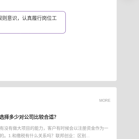
规则意识，认真履行岗位工
。
MORE
选择多少对公司比较合适？
有没有做大项目的能力，客户有时候会以注册资金作为一
的。1.和缴税有什么关系吗？联邦创业：区别...