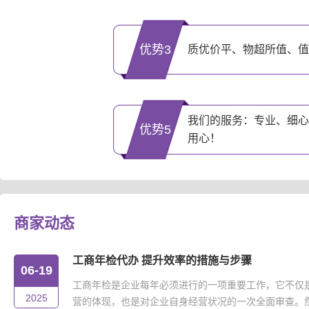
优势3
质优价平、物超所值、值
我们的服务：专业、细心
优势5
用心！
商家动态
工商年检代办 提升效率的措施与步骤
06-19
工商年检是企业每年必须进行的一项重要工作，它不仅
2025
营的体现，也是对企业自身经营状况的一次全面审查。然而