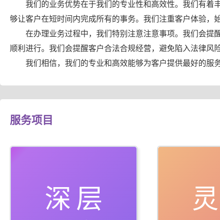
我们的业务优势在于我们的专业性和高效性。我们有着
够让客户在短时间内完成所有的事务。我们注重客户体验，
在办理业务过程中，我们特别注意注意事项。我们会提
顺利进行。我们会提醒客户合法合规经营，避免陷入法律风
我们相信，我们的专业和高效能够为客户提供最好的服
服务项目
深层