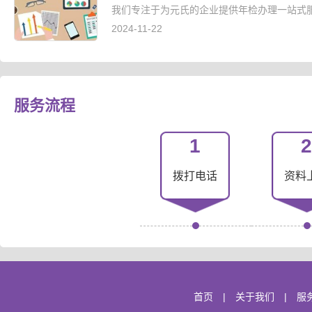
我们专注于为元氏的企业提供年检办理一站式服
2024-11-22
服务流程
1
2
拨打电话
资料
首页
|
关于我们
|
服