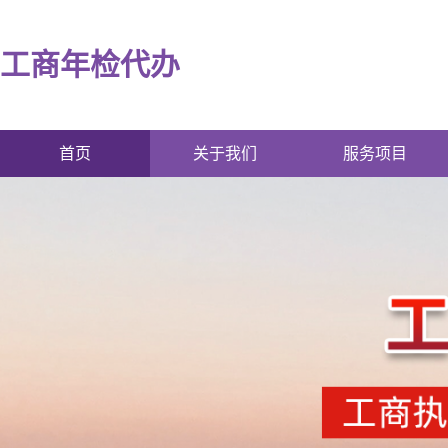
工商年检代办
首页
关于我们
服务项目