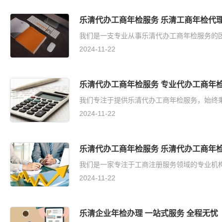
乐清代办工商年检服务 乐清工商年检代理
我们是一支专业从事乐清代办工商年检服务的团
2024-11-22
乐清代办工商年检服务 专业代办工商年检
我们专注于提供乐清代办工商年检服务，始终秉
2024-11-22
乐清代办工商年检服务 乐清代办工商年检
我们是一家专注于工商注册服务领域的专业机构
2024-11-22
乐清企业年检办理 一站式服务 全程无忧