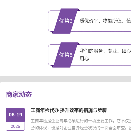
优势3
质优价平、物超所值、值
我们的服务：专业、细心
优势5
用心！
商家动态
工商年检代办 提升效率的措施与步骤
06-19
工商年检是企业每年必须进行的一项重要工作，它不仅
2025
营的体现，也是对企业自身经营状况的一次全面审查。然而