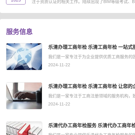
2025
注于资质认证的相关工作。陆续出现了BIM等级考试、B..
服务信息
乐清办理工商年检 乐清工商年检 一站式
我们是一家专注于为企业提供优质工商服务的团
2024-11-22
乐清办理工商年检 乐清工商年检 让您的
我们是一家专注于工商注册领域的服务机构，致
2024-11-22
乐清代办工商年检服务 乐清代办工商年检