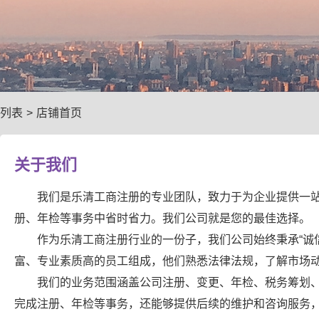
列表
>
店铺首页
关于我们
我们是乐清工商注册的专业团队，致力于为企业提供一
册、年检等事务中省时省力。我们公司就是您的最佳选择。
作为乐清工商注册行业的一份子，我们公司始终秉承“诚
富、专业素质高的员工组成，他们熟悉法律法规，了解市场
我们的业务范围涵盖公司注册、变更、年检、税务筹划
完成注册、年检等事务，还能够提供后续的维护和咨询服务