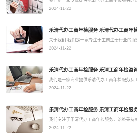
我们是一家专业提供乐清代办工商年检服务的团队
2024-11-22
乐清代办工商年检服务 乐清代办工商年
关于我们 我们是一家专注于工商注册行业的服
2024-11-22
乐清代办工商年检服务 乐清工商年检咨
我们是一家专业提供乐清代办工商年检服务及工
2024-11-22
乐清代办工商年检服务 乐清工商年检服
我们专注于乐清代办工商年检服务，始终秉持着
2024-11-22