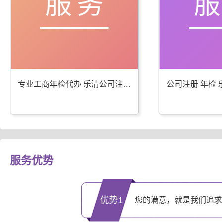
服务
专业工商年检代办 乐清公司注册服务优
服务优势
优势1
您的满意，就是我们追求