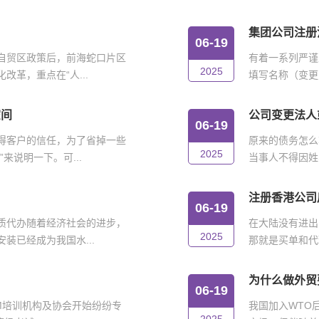
集团公司注册
06-19
自贸区政策后，前海蛇口片区
有着一系列严谨
2025
革，重点在“人...
填写名称（变更
空间
公司变更法人
06-19
得客户的信任，为了省掉一些
原来的债务怎么
2025
来说明一下。可...
当事人不得因姓
注册香港公司
06-19
质代办随着经济社会的进步，
在大陆没有进出
2025
装已经成为我国水...
那就是买单和代
为什么做外贸
06-19
IM培训机构及协会开始纷纷专
我国加入WTO