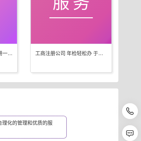
服务
于洪工商年检 代办公司注册一步到位
工商注册公司 年检轻松办 于洪优选
合理化的管理和优质的服