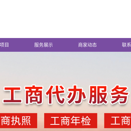
项目
服务展示
商家动态
联