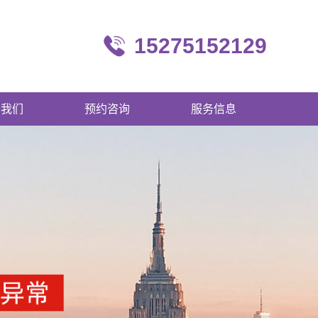
15275152129
系我们
预约咨询
服务信息