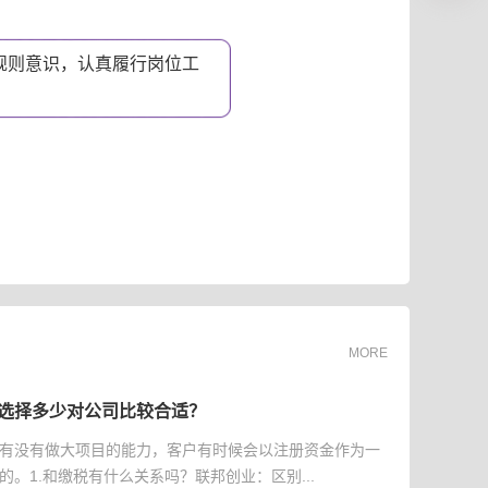
规则意识，认真履行岗位工
。
MORE
选择多少对公司比较合适？
有没有做大项目的能力，客户有时候会以注册资金作为一
的。1.和缴税有什么关系吗？联邦创业：区别...