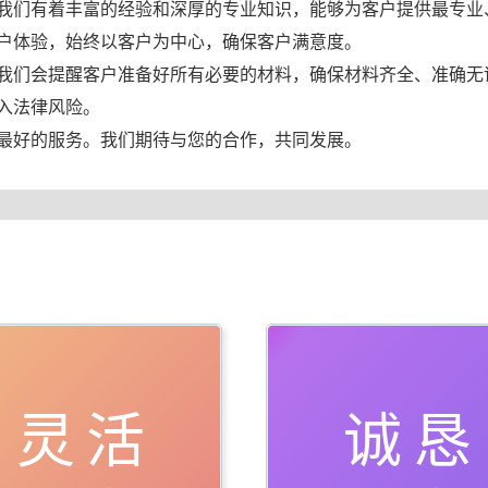
我们有着丰富的经验和深厚的专业知识，能够为客户提供最专业
户体验，始终以客户为中心，确保客户满意度。
我们会提醒客户准备好所有必要的材料，确保材料齐全、准确无
入法律风险。
最好的服务。我们期待与您的合作，共同发展。
灵活
诚恳