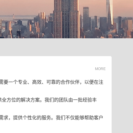
MORE
需要一个专业、高效、可靠的合作伙伴，以便在注
供全方位的解决方案。我们的团队由一批经验丰
需求，提供个性化的服务。我们不仅能够帮助客户