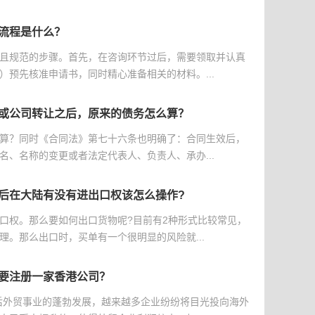
流程是什么？
且规范的步骤。首先，在咨询环节过后，需要领取并认真
）预先核准申请书，同时精心准备相关的材料。...
或公司转让之后，原来的债务怎么算？
算？同时《合同法》第七十六条也明确了：合同生效后，
名、名称的变更或者法定代表人、负责人、承办...
后在大陆有没有进出口权该怎么操作?
口权。那么要如何出口货物呢?目前有2种形式比较常见，
理。那么出口时，买单有一个很明显的风险就...
要注册一家香港公司？
后外贸事业的蓬勃发展，越来越多企业纷纷将目光投向海外