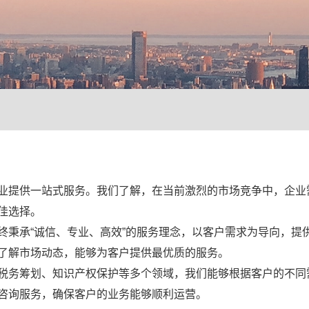
业提供一站式服务。我们了解，在当前激烈的市场竞争中，企业
佳选择。
终秉承“诚信、专业、高效”的服务理念，以客户需求为导向，提
了解市场动态，能够为客户提供最优质的服务。
税务筹划、知识产权保护等多个领域，我们能够根据客户的不同
咨询服务，确保客户的业务能够顺利运营。