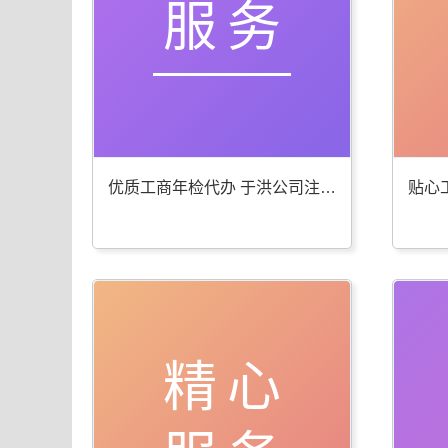
服务
优质工商年检代办 于洪公司注册服务棒
精心