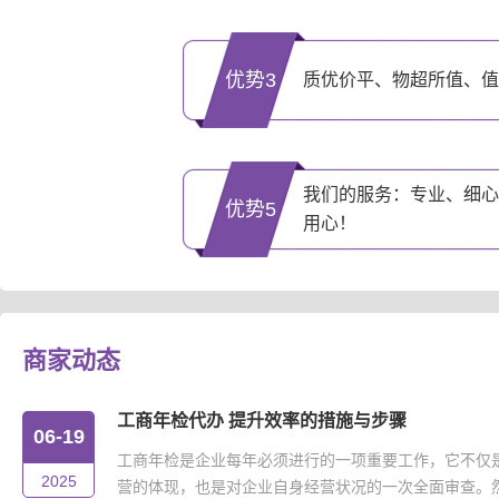
优势3
质优价平、物超所值、值
我们的服务：专业、细心
优势5
用心！
商家动态
工商年检代办 提升效率的措施与步骤
06-19
工商年检是企业每年必须进行的一项重要工作，它不仅
2025
营的体现，也是对企业自身经营状况的一次全面审查。然而