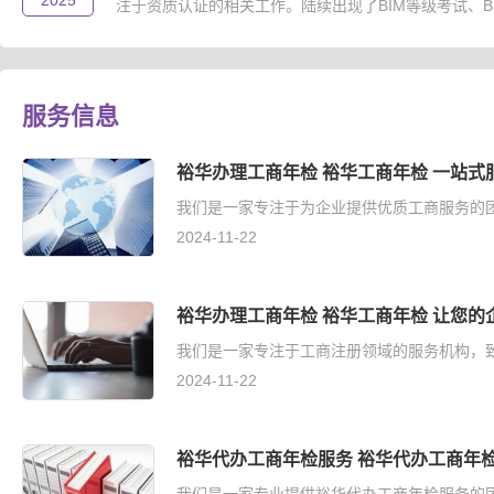
2025
注于资质认证的相关工作。陆续出现了BIM等级考试、B..
服务信息
裕华办理工商年检 裕华工商年检 一站式
我们是一家专注于为企业提供优质工商服务的团
2024-11-22
裕华办理工商年检 裕华工商年检 让您的
我们是一家专注于工商注册领域的服务机构，致
2024-11-22
裕华代办工商年检服务 裕华代办工商年检