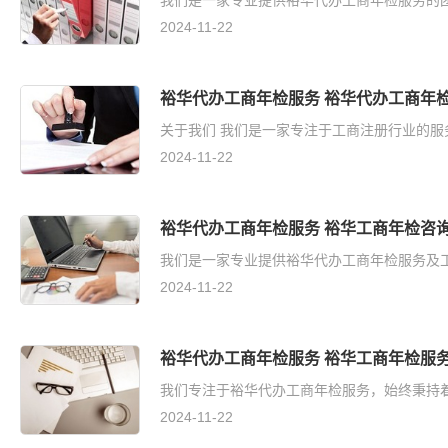
我们是一家专业提供裕华代办工商年检服务的团队
2024-11-22
裕华代办工商年检服务 裕华代办工商年
关于我们 我们是一家专注于工商注册行业的服
2024-11-22
裕华代办工商年检服务 裕华工商年检咨
我们是一家专业提供裕华代办工商年检服务及工
2024-11-22
裕华代办工商年检服务 裕华工商年检服
我们专注于裕华代办工商年检服务，始终秉持着
2024-11-22