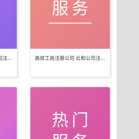
服务
便捷工商年检代办 云和公司注册服务佳
高效工商注册公司 云和公司注册服务全
热门