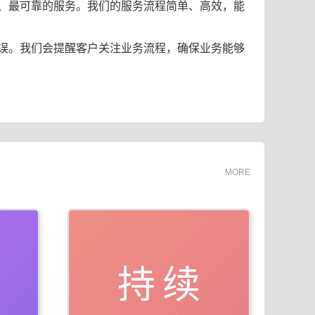
、最可靠的服务。我们的服务流程简单、高效，能
误。我们会提醒客户关注业务流程，确保业务能够
MORE
持续