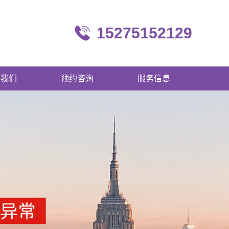
15275152129
系我们
预约咨询
服务信息