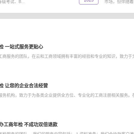
2025
考试、B...
市场，但伴随着
检 一站式服务更贴心
工商服务的团队，在云和工商领域拥有丰富的经验和专业的知识，致力于为
检 让您的企业合法经营
服务机构，致力于为各类企业提供全方位、专业化的工商注册相关服务。在
办工商年检 不成功双倍退款