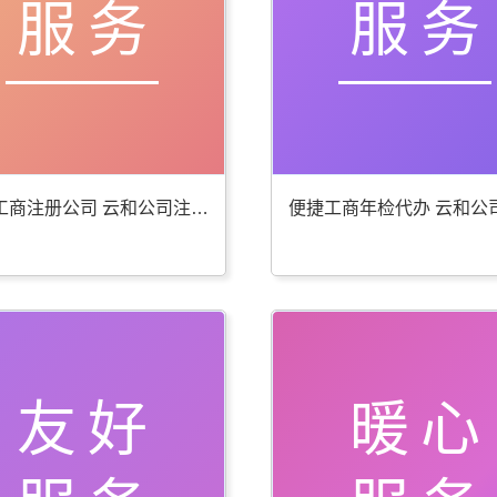
服务
服务
贴心工商注册公司 云和公司注册服务好
友好
暖心