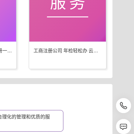
服务
云和工商年检 代办公司注册一步到位
工商注册公司 年检轻松办 云和优选
合理化的管理和优质的服