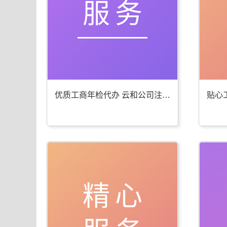
服务
优质工商年检代办 云和公司注册服务棒
精心