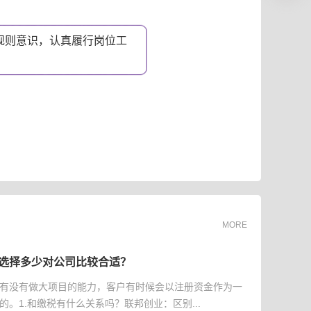
规则意识，认真履行岗位工
。
MORE
选择多少对公司比较合适？
有没有做大项目的能力，客户有时候会以注册资金作为一
的。1.和缴税有什么关系吗？联邦创业：区别...