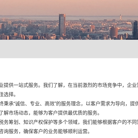
业提供一站式服务。我们了解，在当前激烈的市场竞争中，企业
佳选择。
终秉承“诚信、专业、高效”的服务理念，以客户需求为导向，提
了解市场动态，能够为客户提供最优质的服务。
税务筹划、知识产权保护等多个领域，我们能够根据客户的不同
咨询服务，确保客户的业务能够顺利运营。