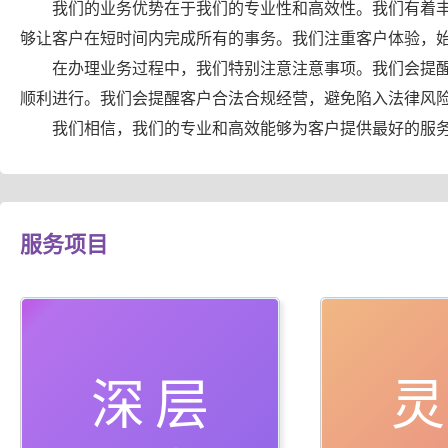
我们的业务优势在于我们的专业性和高效性。我们有着
够让客户在短时间内完成所有的事务。我们注重客户体验，
在办理业务过程中，我们特别注意注意事项。我们会提
顺利进行。我们会提醒客户合法合规经营，避免陷入法律风
我们相信，我们的专业和高效能够为客户提供最好的服
服务项目
深层