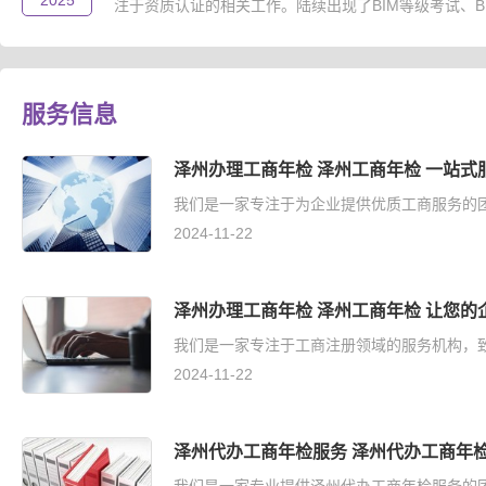
2025
注于资质认证的相关工作。陆续出现了BIM等级考试、B..
服务信息
泽州办理工商年检 泽州工商年检 一站式
我们是一家专注于为企业提供优质工商服务的团
2024-11-22
泽州办理工商年检 泽州工商年检 让您的
我们是一家专注于工商注册领域的服务机构，致
2024-11-22
泽州代办工商年检服务 泽州代办工商年检