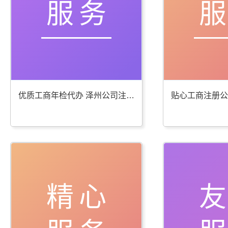
服务
优质工商年检代办 泽州公司注册服务棒
精心