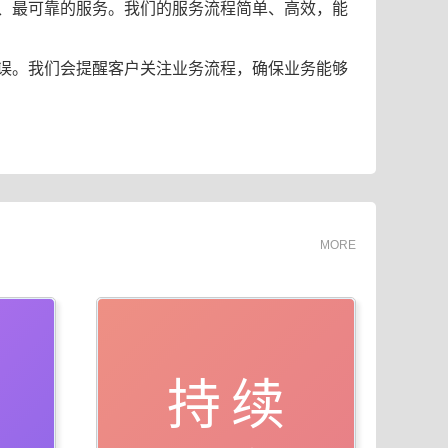
、最可靠的服务。我们的服务流程简单、高效，能
误。我们会提醒客户关注业务流程，确保业务能够
MORE
持续