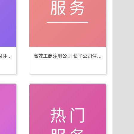
服务
便捷工商年检代办 长子公司注册服务佳
高效工商注册公司 长子公司注册服务全
热门