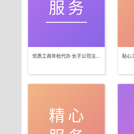
服务
优质工商年检代办 长子公司注册服务棒
精心