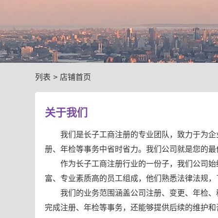
列表
>
店铺首页
关于我们
我们是长子工商注册的专业团队，致力于为企
册、年检等事务中省时省力。我们公司就是您的最
作为长子工商注册行业的一份子，我们公司始
富、专业素质高的员工组成，他们熟悉法律法规，
我们的业务范围涵盖公司注册、变更、年检、
完成注册、年检等事务，还能够提供后续的维护和