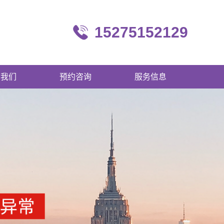
15275152129
系我们
预约咨询
服务信息