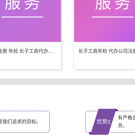
服务
服务
公司注册 年检 长子工商代办更专业
有严格
优势2
是我们追求的目标。
务。