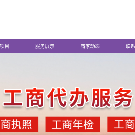
项目
服务展示
商家动态
联