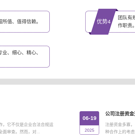
团队有
优势4
超所值、值得信赖。
作职责
专业、细心、精心、
公司注册资金
06-19
作，它不仅是企业合法合规运
注册资金多寡，
2025
面审查。然而，对...
种合作上的考虑