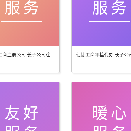
服务
服务
贴心工商注册公司 长子公司注册服务好
友好
暖心