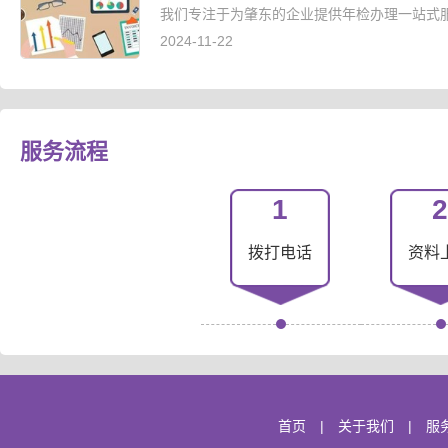
我们专注于为肇东的企业提供年检办理一站式服
2024-11-22
服务流程
1
2
拨打电话
资料
首页
|
关于我们
|
服