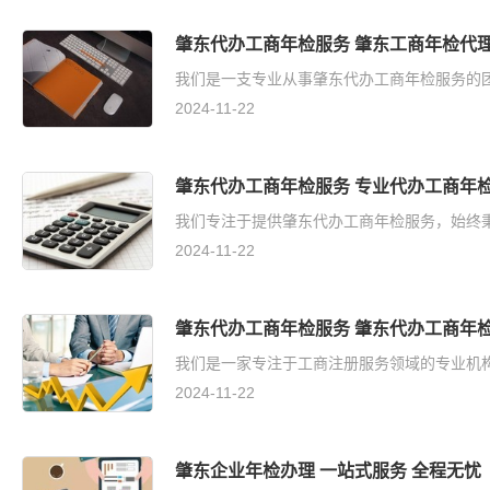
肇东代办工商年检服务 肇东工商年检代理
我们是一支专业从事肇东代办工商年检服务的团
2024-11-22
肇东代办工商年检服务 专业代办工商年检
我们专注于提供肇东代办工商年检服务，始终秉
2024-11-22
肇东代办工商年检服务 肇东代办工商年检
我们是一家专注于工商注册服务领域的专业机构
2024-11-22
肇东企业年检办理 一站式服务 全程无忧