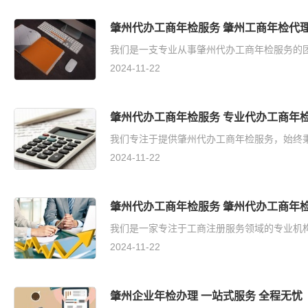
肇州代办工商年检服务 肇州工商年检代理
我们是一支专业从事肇州代办工商年检服务的团
2024-11-22
肇州代办工商年检服务 专业代办工商年检
我们专注于提供肇州代办工商年检服务，始终秉
2024-11-22
肇州代办工商年检服务 肇州代办工商年检
我们是一家专注于工商注册服务领域的专业机构
2024-11-22
肇州企业年检办理 一站式服务 全程无忧