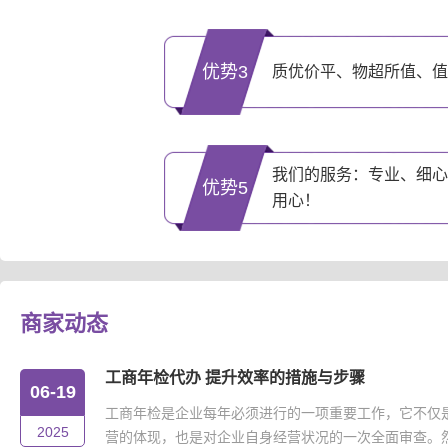
优势3
质优价平、物超所值、值
我们的服务：专业、细心
优势5
用心！
商家动态
工商年检代办 提升效率的措施与步骤
06-19
工商年检是企业每年必须进行的一项重要工作，它不仅
2025
营的体现，也是对企业自身经营状况的一次全面审查。然而