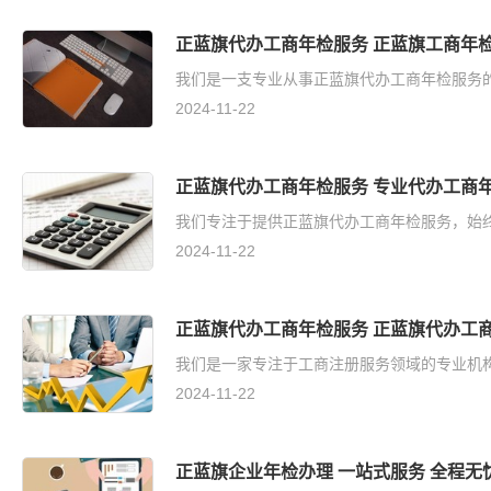
正蓝旗代办工商年检服务 正蓝旗工商年
我们是一支专业从事正蓝旗代办工商年检服务的
2024-11-22
正蓝旗代办工商年检服务 专业代办工商
我们专注于提供正蓝旗代办工商年检服务，始终
2024-11-22
正蓝旗代办工商年检服务 正蓝旗代办工商
我们是一家专注于工商注册服务领域的专业机构
2024-11-22
正蓝旗企业年检办理 一站式服务 全程无