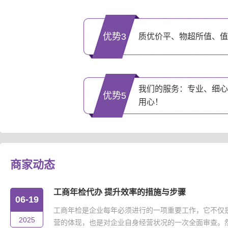
优势3
质优价平、物超所值、值
我们的服务：专业、细心
优势5
用心！
商家动态
工商年检代办 提升效率的措施与步骤
06-19
工商年检是企业每年必须进行的一项重要工作，它不仅
2025
营的体现，也是对企业自身经营状况的一次全面审查。然而