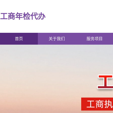
工商年检代办
首页
关于我们
服务项目