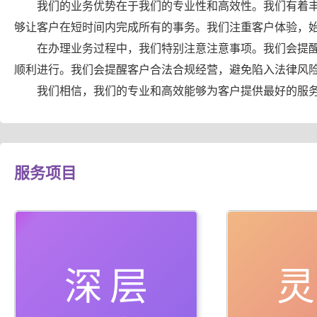
我们的业务优势在于我们的专业性和高效性。我们有着
够让客户在短时间内完成所有的事务。我们注重客户体验，
在办理业务过程中，我们特别注意注意事项。我们会提
顺利进行。我们会提醒客户合法合规经营，避免陷入法律风
我们相信，我们的专业和高效能够为客户提供最好的服
服务项目
深层