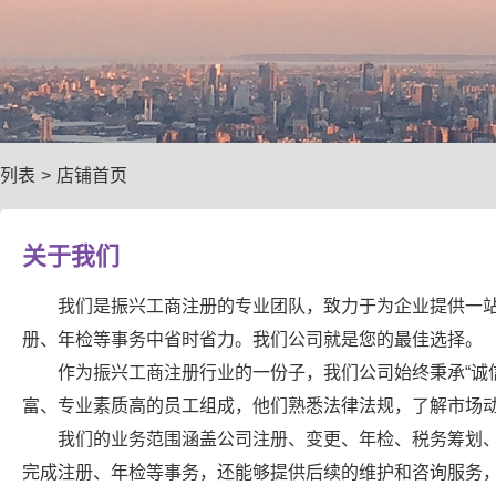
列表
>
店铺首页
关于我们
我们是振兴工商注册的专业团队，致力于为企业提供一
册、年检等事务中省时省力。我们公司就是您的最佳选择。
作为振兴工商注册行业的一份子，我们公司始终秉承“诚
富、专业素质高的员工组成，他们熟悉法律法规，了解市场
我们的业务范围涵盖公司注册、变更、年检、税务筹划
完成注册、年检等事务，还能够提供后续的维护和咨询服务