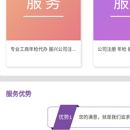
服务
专业工商年检代办 振兴公司注册服务优
服务优势
优势1
您的满意，就是我们追求