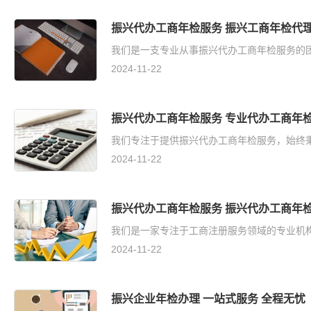
振兴代办工商年检服务 振兴工商年检代理
我们是一支专业从事振兴代办工商年检服务的团
2024-11-22
振兴代办工商年检服务 专业代办工商年检
我们专注于提供振兴代办工商年检服务，始终秉
2024-11-22
振兴代办工商年检服务 振兴代办工商年检
我们是一家专注于工商注册服务领域的专业机构
2024-11-22
振兴企业年检办理 一站式服务 全程无忧