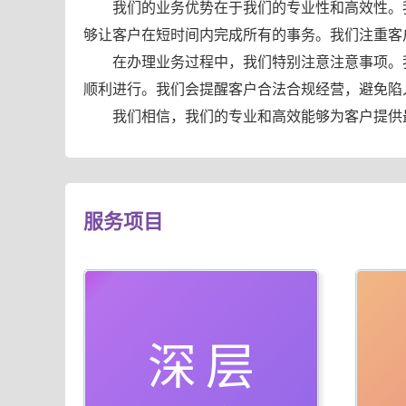
我们的业务优势在于我们的专业性和高效性。
够让客户在短时间内完成所有的事务。我们注重客
在办理业务过程中，我们特别注意注意事项。
顺利进行。我们会提醒客户合法合规经营，避免陷
我们相信，我们的专业和高效能够为客户提供
服务项目
深层