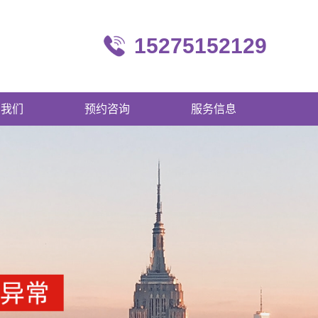
15275152129
系我们
预约咨询
服务信息