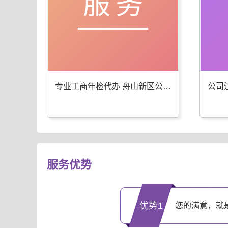
服务
专业工商年检代办 舟山新区公司注册服务优
服务优势
优势1
您的满意，就