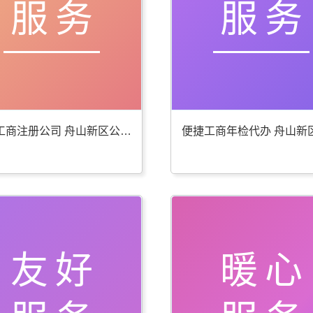
服务
服务
贴心工商注册公司 舟山新区公司注册服务好
友好
暖心