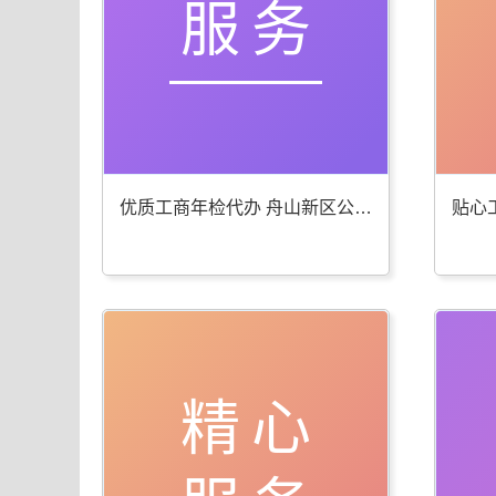
服务
优质工商年检代办 舟山新区公司注册服务棒
精心