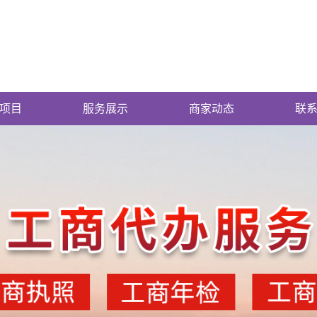
项目
服务展示
商家动态
联