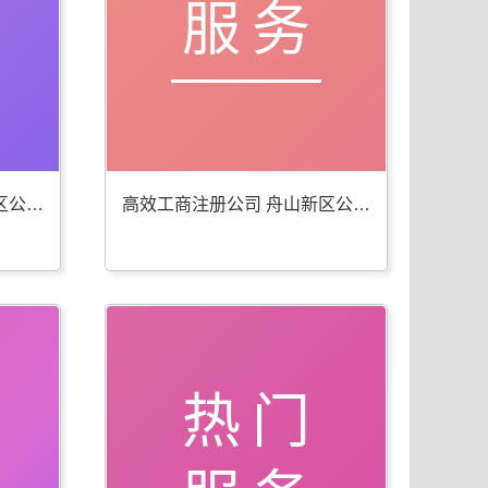
服务
便捷工商年检代办 舟山新区公司注册服务佳
高效工商注册公司 舟山新区公司注册服务全
热门