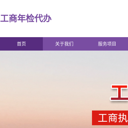
工商年检代办
首页
关于我们
服务项目