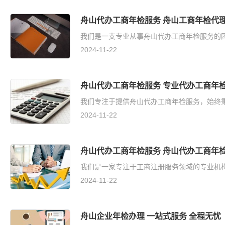
舟山代办工商年检服务 舟山工商年检代理
我们是一支专业从事舟山代办工商年检服务的团
2024-11-22
舟山代办工商年检服务 专业代办工商年检
我们专注于提供舟山代办工商年检服务，始终秉
2024-11-22
舟山代办工商年检服务 舟山代办工商年检
我们是一家专注于工商注册服务领域的专业机构
2024-11-22
舟山企业年检办理 一站式服务 全程无忧