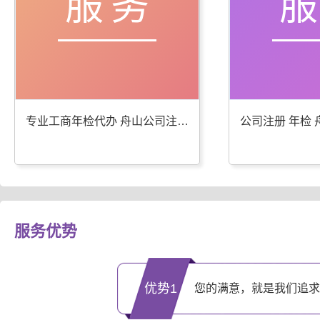
服务
专业工商年检代办 舟山公司注册服务优
服务优势
优势1
您的满意，就是我们追求