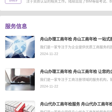
2025
注于资质认证的相关工作。陆续出现了BIM等级考试、B..
服务信息
舟山办理工商年检 舟山工商年检 一站式
我们是一家专注于为企业提供优质工商服务的团
2024-11-22
舟山办理工商年检 舟山工商年检 让您的
我们是一家专注于工商注册领域的服务机构，致
2024-11-22
舟山代办工商年检服务 舟山代办工商年检