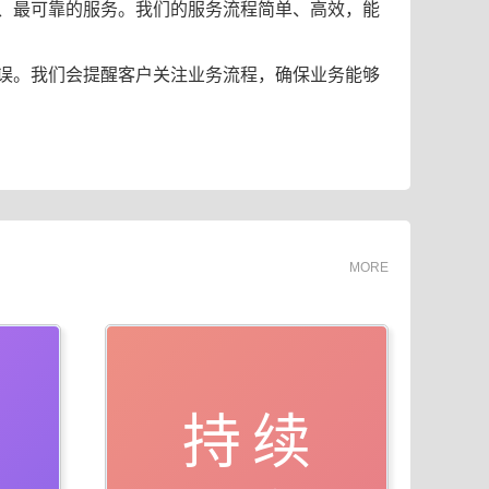
、最可靠的服务。我们的服务流程简单、高效，能
误。我们会提醒客户关注业务流程，确保业务能够
MORE
持续