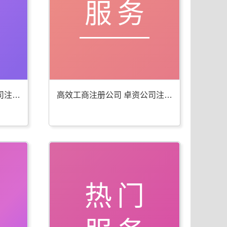
服务
便捷工商年检代办 卓资公司注册服务佳
高效工商注册公司 卓资公司注册服务全
热门