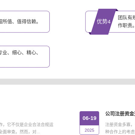
团队有
优势4
超所值、值得信赖。
作职责
专业、细心、精心、
公司注册资金
06-19
作，它不仅是企业合法合规运
注册资金多寡，
2025
面审查。然而，对...
种合作上的考虑