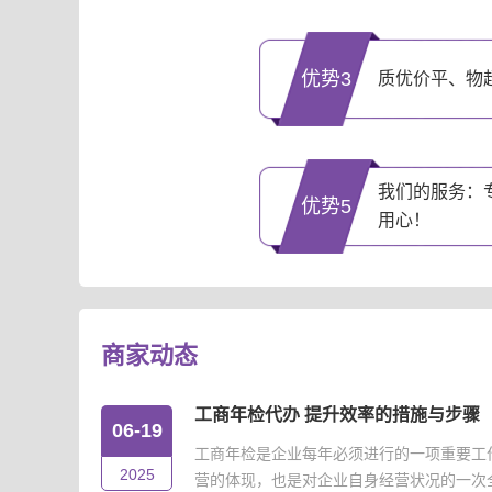
优势3
质优价平、物
我们的服务：
优势5
用心！
商家动态
工商年检代办 提升效率的措施与步骤
06-19
工商年检是企业每年必须进行的一项重要工
2025
营的体现，也是对企业自身经营状况的一次全