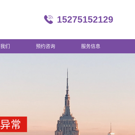
15275152129
系我们
预约咨询
服务信息