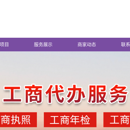
项目
服务展示
商家动态
联