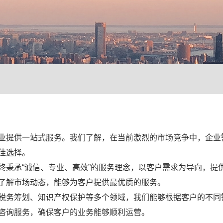
业提供一站式服务。我们了解，在当前激烈的市场竞争中，企业
佳选择。
终秉承“诚信、专业、高效”的服务理念，以客户需求为导向，提
了解市场动态，能够为客户提供最优质的服务。
税务筹划、知识产权保护等多个领域，我们能够根据客户的不同
咨询服务，确保客户的业务能够顺利运营。