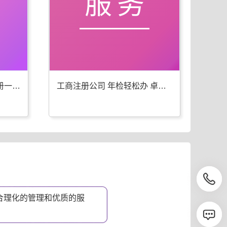
服务
卓资工商年检 代办公司注册一步到位
工商注册公司 年检轻松办 卓资优选
合理化的管理和优质的服