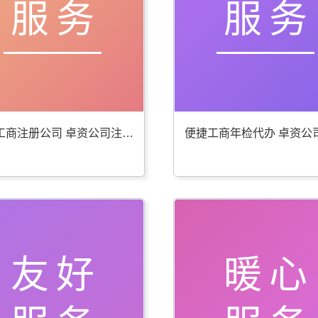
服务
服务
贴心工商注册公司 卓资公司注册服务好
友好
暖心